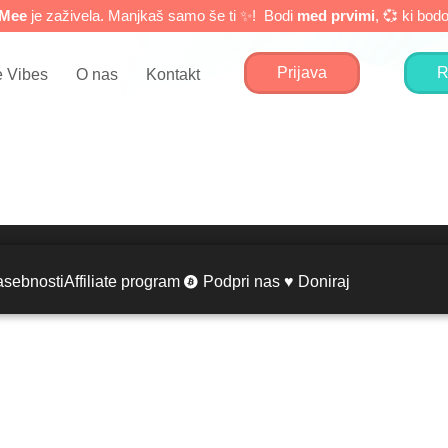
eMee
je zaživela. Manjkaš samo še ti ✨! Bodi
med prvimi
, 💞 ki bo
Prijava
R
 Vibes
O nas
Kontakt
asebnosti
Affiliate program
Podpri nas ♥ Doniraj