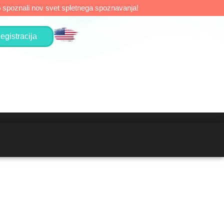
do spoznali nov svet spletnega spoznavanja!
egistracija