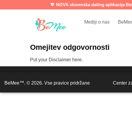
💖
NOVA slovenska dating aplikacija B
Mediji o nas
BeMee
Omejitev odgovornosti
Put your Disclaimer here.
BeMee™. © 2026. Vse pravice pridržane
Center z