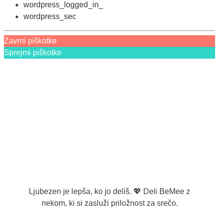
wordpress_logged_in_
wordpress_sec
Zavrni piškotke
Sprejmi piškotke
Ljubezen je lepša, ko jo deliš. 💖 Deli BeMee z
nekom, ki si zasluži priložnost za srečo.