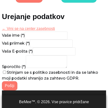
Urejanje podatkov
← Vrni se na center zasebnosti
Vaše ime (*)
Vaš priimek (*)
Vaša E-pošta (*)
Sporočilo (*)
Strinjam se s politiko zasebnosti in da se lahko
moji podatki shranijo za zahtevo GDPR.
BeMee™. © 2026. Vse pravice pridržane