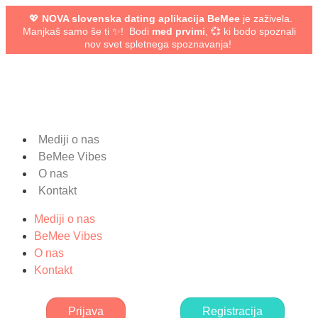
💖
NOVA slovenska dating aplikacija BeMee
je zaživela.
Manjkaš samo še ti ✨! Bodi
med prvimi
, 💞 ki bodo spoznali
nov svet spletnega spoznavanja!
Mediji o nas
BeMee Vibes
O nas
Kontakt
Mediji o nas
BeMee Vibes
O nas
Kontakt
Prijava
Registracija