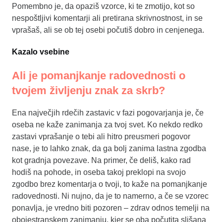
Pomembno je, da opaziš vzorce, ki te zmotijo, kot so
nespoštljivi komentarji ali pretirana skrivnostnost, in se
vprašaš, ali se ob tej osebi počutiš dobro in cenjenega.
Kazalo vsebine
Ali je pomanjkanje radovednosti o
tvojem življenju znak za skrb?
Ena največjih rdečih zastavic v fazi pogovarjanja je, če
oseba ne kaže zanimanja za tvoj svet. Ko nekdo redko
zastavi vprašanje o tebi ali hitro preusmeri pogovor
nase, je to lahko znak, da ga bolj zanima lastna zgodba
kot gradnja povezave. Na primer, če deliš, kako rad
hodiš na pohode, in oseba takoj preklopi na svojo
zgodbo brez komentarja o tvoji, to kaže na pomanjkanje
radovednosti. Ni nujno, da je to namerno, a če se vzorec
ponavlja, je vredno biti pozoren – zdrav odnos temelji na
obojestranskem zanimanju, kjer se oba počutita slišana