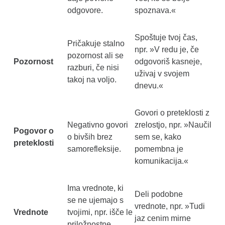
odgovore.
spoznava.«
Spoštuje tvoj čas,
Pričakuje stalno
npr. »V redu je, če
pozornost ali se
Pozornost
odgovoriš kasneje,
razburi, če nisi
uživaj v svojem
takoj na voljo.
dnevu.«
Govori o preteklosti z
Negativno govori
zrelostjo, npr. »Naučil
Pogovor o
o bivših brez
sem se, kako
preteklosti
samorefleksije.
pomembna je
komunikacija.«
Ima vrednote, ki
Deli podobne
se ne ujemajo s
vrednote, npr. »Tudi
Vrednote
tvojimi, npr. išče le
jaz cenim mirne
priložnostne