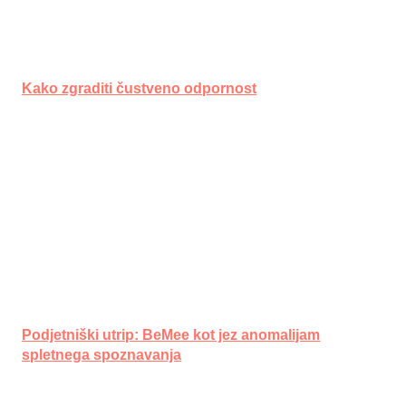
Kako zgraditi čustveno odpornost
Podjetniški utrip: BeMee kot jez anomalijam
spletnega spoznavanja