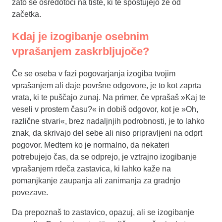
zato se osredotoči na tiste, ki te spoštujejo že od
začetka.
Kdaj je izogibanje osebnim
vprašanjem zaskrbljujoče?
Če se oseba v fazi pogovarjanja izogiba tvojim
vprašanjem ali daje površne odgovore, je to kot zaprta
vrata, ki te puščajo zunaj. Na primer, če vprašaš »Kaj te
veseli v prostem času?« in dobiš odgovor, kot je »Oh,
različne stvari«, brez nadaljnjih podrobnosti, je to lahko
znak, da skrivajo del sebe ali niso pripravljeni na odprt
pogovor. Medtem ko je normalno, da nekateri
potrebujejo čas, da se odprejo, je vztrajno izogibanje
vprašanjem rdeča zastavica, ki lahko kaže na
pomanjkanje zaupanja ali zanimanja za gradnjo
povezave.
Da prepoznaš to zastavico, opazuj, ali se izogibanje