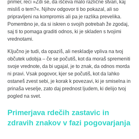
primer, reci »Zdi se, da iščeva malo različne stvari, kaj
misliš o tem?«. Njihov odgovor ti bo pokazal, ali so
pripravljeni na kompromis ali pa je razlika prevelika.
Pomembno je, da si iskren o svojih potrebah že zgodaj,
saj ti to pomaga graditi odnos, ki je skladen s tvojimi
vrednotami.
Ključno je tudi, da opaziš, ali neskladje vpliva na tvoj
občutek udobja – če se počutiš, kot da moraš spremeniti
svoje vrednote, da bi ugajal, je to znak, da odnos morda
ni pravi. Vsak pogovor, kjer se počutiš, kot da lahko
ostaneš zvest sebi, je korak k povezavi, ki je smiselna in
prinaša veselje, zato daj prednost ljudem, ki delijo tvoj
pogled na svet.
Primerjava rdečih zastavic in
zdravih znakov v fazi pogovarjanja