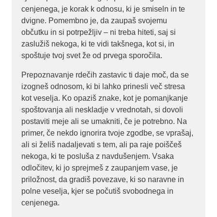
cenjenega, je korak k odnosu, ki je smiseln in te
dvigne. Pomembno je, da zaupaš svojemu
občutku in si potrpežljiv – ni treba hiteti, saj si
zaslužiš nekoga, ki te vidi takšnega, kot si, in
spoštuje tvoj svet že od prvega sporočila.
Prepoznavanje rdečih zastavic ti daje moč, da se
izogneš odnosom, ki bi lahko prinesli več stresa
kot veselja. Ko opaziš znake, kot je pomanjkanje
spoštovanja ali neskladje v vrednotah, si dovoli
postaviti meje ali se umakniti, če je potrebno. Na
primer, če nekdo ignorira tvoje zgodbe, se vprašaj,
ali si želiš nadaljevati s tem, ali pa raje poiščeš
nekoga, ki te posluša z navdušenjem. Vsaka
odločitev, ki jo sprejmeš z zaupanjem vase, je
priložnost, da gradiš povezave, ki so naravne in
polne veselja, kjer se počutiš svobodnega in
cenjenega.