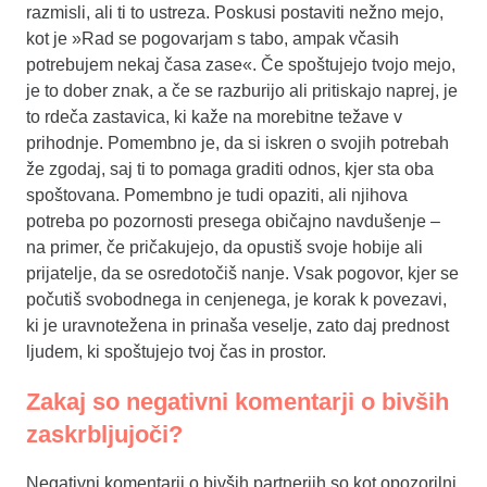
razmisli, ali ti to ustreza. Poskusi postaviti nežno mejo,
kot je »Rad se pogovarjam s tabo, ampak včasih
potrebujem nekaj časa zase«. Če spoštujejo tvojo mejo,
je to dober znak, a če se razburijo ali pritiskajo naprej, je
to rdeča zastavica, ki kaže na morebitne težave v
prihodnje. Pomembno je, da si iskren o svojih potrebah
že zgodaj, saj ti to pomaga graditi odnos, kjer sta oba
spoštovana. Pomembno je tudi opaziti, ali njihova
potreba po pozornosti presega običajno navdušenje –
na primer, če pričakujejo, da opustiš svoje hobije ali
prijatelje, da se osredotočiš nanje. Vsak pogovor, kjer se
počutiš svobodnega in cenjenega, je korak k povezavi,
ki je uravnotežena in prinaša veselje, zato daj prednost
ljudem, ki spoštujejo tvoj čas in prostor.
Zakaj so negativni komentarji o bivših
zaskrbljujoči?
Negativni komentarji o bivših partnerjih so kot opozorilni