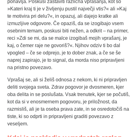
ponavlja. Poskusi zastaviti različna vprašanja, kot so
»Kateri kraj ti je v življenju pustil največji vtis?« ali »Kaj
te motivira pri delu?«, in opazuj, ali dajejo kratke ali
izmuzljive odgovore. Če opaziš, da se izogibajo vsem
osebnim temam, poskusi biti nežen, a odkrit – na primer,
reci »Zdi se mi, da se malce izogibaš mojih vprašanj, je
kaj, o čemer raje ne govoriš?«. Njihov odziv ti bo dal
vpogled – če se odprejo, je to dober znak, a če se še
naprej zapirajo, je to signal, da morda niso pripravljeni
na pristno povezavo.
Vprašaj se, ali si želiš odnosa z nekom, ki ni pripravljen
deliti svojega sveta. Zdrav pogovor je dvosmeren, kjer
oba delita in se poslušata. Vsak trenutek, kjer se počutiš,
kot da si v enosmernem pogovoru, je priložnost, da
razmisliš, ali je ta oseba prava zate, in se osredotočiš na
tiste, ki so odprti in pripravljeni graditi povezavo z
veseljem.