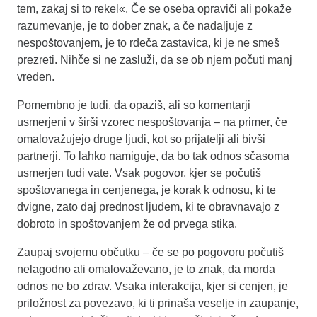
tem, zakaj si to rekel«. Če se oseba opraviči ali pokaže
razumevanje, je to dober znak, a če nadaljuje z
nespoštovanjem, je to rdeča zastavica, ki je ne smeš
prezreti. Nihče si ne zasluži, da se ob njem počuti manj
vreden.
Pomembno je tudi, da opaziš, ali so komentarji
usmerjeni v širši vzorec nespoštovanja – na primer, če
omalovažujejo druge ljudi, kot so prijatelji ali bivši
partnerji. To lahko namiguje, da bo tak odnos sčasoma
usmerjen tudi vate. Vsak pogovor, kjer se počutiš
spoštovanega in cenjenega, je korak k odnosu, ki te
dvigne, zato daj prednost ljudem, ki te obravnavajo z
dobroto in spoštovanjem že od prvega stika.
Zaupaj svojemu občutku – če se po pogovoru počutiš
nelagodno ali omalovaževano, je to znak, da morda
odnos ne bo zdrav. Vsaka interakcija, kjer si cenjen, je
priložnost za povezavo, ki ti prinaša veselje in zaupanje,