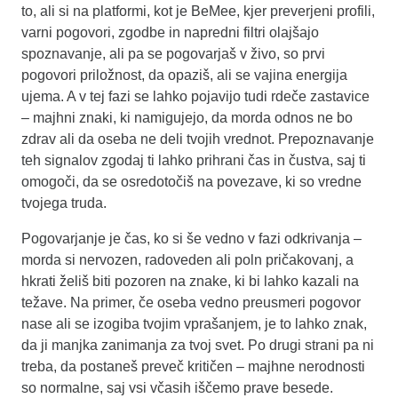
to, ali si na platformi, kot je BeMee, kjer preverjeni profili,
varni pogovori, zgodbe in napredni filtri olajšajo
spoznavanje, ali pa se pogovarjaš v živo, so prvi
pogovori priložnost, da opaziš, ali se vajina energija
ujema. A v tej fazi se lahko pojavijo tudi rdeče zastavice
– majhni znaki, ki namigujejo, da morda odnos ne bo
zdrav ali da oseba ne deli tvojih vrednot. Prepoznavanje
teh signalov zgodaj ti lahko prihrani čas in čustva, saj ti
omogoči, da se osredotočiš na povezave, ki so vredne
tvojega truda.
Pogovarjanje je čas, ko si še vedno v fazi odkrivanja –
morda si nervozen, radoveden ali poln pričakovanj, a
hkrati želiš biti pozoren na znake, ki bi lahko kazali na
težave. Na primer, če oseba vedno preusmeri pogovor
nase ali se izogiba tvojim vprašanjem, je to lahko znak,
da ji manjka zanimanja za tvoj svet. Po drugi strani pa ni
treba, da postaneš preveč kritičen – majhne nerodnosti
so normalne, saj vsi včasih iščemo prave besede.