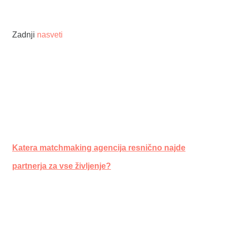
Zadnji
nasveti
Katera matchmaking agencija resnično najde
partnerja za vse življenje?