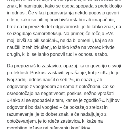
znak, ki namiguje, kako se oseba spopada s preteklostjo
in odnosi. Če v fazi pogovarjanja nekdo pogosto govori
o tem, kako so bili njihovi bivši »slabi« ali »napačni«,
brez da bi prevzeli del odgovornosti, je to lahko znak, da
se izogibajo samorefleksiji. Na primer, če rečejo »Vsi
moji bivši so bili sebični«, ne da bi omenili, kaj so se
naučili iz teh izkušenj, to lahko kaže na vzorec krivde
drugih, ki bi se lahko ponovil tudi v odnosu s tabo.
Da prepoznaš to zastavico, opazuj, kako govorijo o svoji
preteklosti. Poskusi zastaviti vprašanje, kot je »Kaj te je
tvoj zadnji odnos naučil o sebi?«, in opazuj, ali
odgovorijo z vpogledom ali samo z obtožbami. Če se
osredotočajo na negativnost, poskusi nežno vprašati
»Kako si se spopadel s tem, kar se je zgodilo?«. Njihov
odgovor ti bo dal vpogled – če pokažejo zrelost in
razumevanje, je to dober znak, a če nadaljujejo z
obtoževanjem, je to rdeča zastavica, ki kaže na
morebitne težave pri reševanju konfliktov.