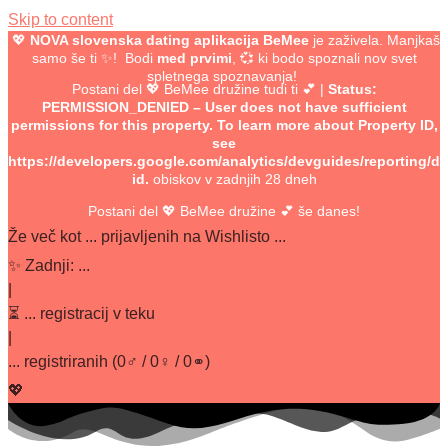
Skip to content
💖
NOVA slovenska dating aplikacija BeMee
je zaživela. Manjkaš
samo še ti ✨! Bodi
med prvimi
, 💞 ki bodo spoznali nov svet
spletnega spoznavanja!
Postani del 💖 BeMee družine tudi ti 💕
|
Status:
PERMISSION_DENIED – User does not have sufficient
permissions for this property. To learn more about Property ID,
see
https://developers.google.com/analytics/devguides/reporting/da
id.
obiskov v zadnjih 28 dneh
Postani del 💖 BeMee družine 💕 še danes!
Že več kot
...
prijavljenih na Wishlisto ...
✨
Zadnji:
...
|
⏳
...
registracij v teku
|
...
registriranih
(
0
♂ /
0
♀ /
0
⚭)
💖