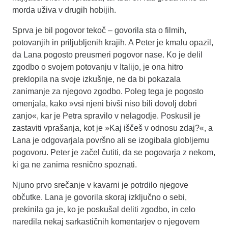
morda uživa v drugih hobijih.
Sprva je bil pogovor tekoč – govorila sta o filmih,
potovanjih in priljubljenih krajih. A Peter je kmalu opazil,
da Lana pogosto preusmeri pogovor nase. Ko je delil
zgodbo o svojem potovanju v Italijo, je ona hitro
preklopila na svoje izkušnje, ne da bi pokazala
zanimanje za njegovo zgodbo. Poleg tega je pogosto
omenjala, kako »vsi njeni bivši niso bili dovolj dobri
zanjo«, kar je Petra spravilo v nelagodje. Poskusil je
zastaviti vprašanja, kot je »Kaj iščeš v odnosu zdaj?«, a
Lana je odgovarjala površno ali se izogibala globljemu
pogovoru. Peter je začel čutiti, da se pogovarja z nekom,
ki ga ne zanima resnično spoznati.
Njuno prvo srečanje v kavarni je potrdilo njegove
občutke. Lana je govorila skoraj izključno o sebi,
prekinila ga je, ko je poskušal deliti zgodbo, in celo
naredila nekaj sarkastičnih komentarjev o njegovem