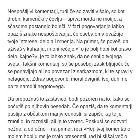
Nespoštljivi komentarji, tudi če so zaviti v šalo, so kot
drobni kamenčki v čevlju – sprva morda ne motijo, a
sčasoma postanejo boleči. V fazi pogovarjanja lahko
opaziš znake nespoštovanja, če oseba omalovažuje
tvoje interese, delo ali mnenja. Na primer, če poveš, da
uživaš v kuhanju, in oni rečejo »To je bolj hobi kot pravo
delo, kajne?«, je to lahko znak, da ne cenijo tvojega
sveta. Takšni komentarji so še posebej zaskrbljujoči, če
se ponavljajo ali so povezani z sarkazmom, ki te spravi v
nelagodje. Zdrav pogovor bi moral dvigniti tvoj duh, ne
pa te narediti negotovega.
Da prepoznaš to zastavico, bodi pozoren na to, kako se
počutiš po njihovih besedah. Če opaziš, da te komentarji
pustijo z občutkom manjvrednosti, si zapiši, kaj te je
zmotilo, in razmisli, ali je to vzorec. Poskusi se odzvati
nežno, a odločno – na primer, reci »Hej, tvoj komentar o
mojem hobiju me je malo presenetil, rad bi slišal več o