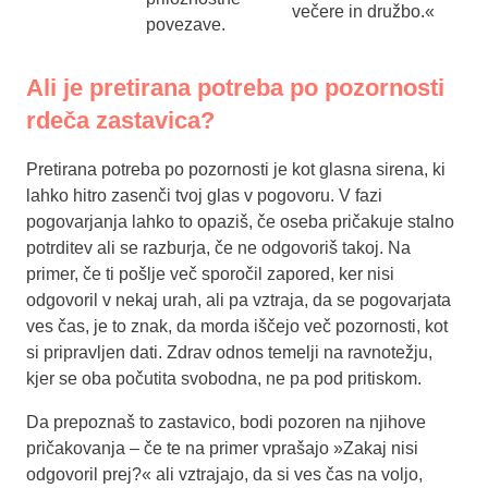
večere in družbo.«
povezave.
Ali je pretirana potreba po pozornosti
rdeča zastavica?
Pretirana potreba po pozornosti je kot glasna sirena, ki
lahko hitro zasenči tvoj glas v pogovoru. V fazi
pogovarjanja lahko to opaziš, če oseba pričakuje stalno
potrditev ali se razburja, če ne odgovoriš takoj. Na
primer, če ti pošlje več sporočil zapored, ker nisi
odgovoril v nekaj urah, ali pa vztraja, da se pogovarjata
ves čas, je to znak, da morda iščejo več pozornosti, kot
si pripravljen dati. Zdrav odnos temelji na ravnotežju,
kjer se oba počutita svobodna, ne pa pod pritiskom.
Da prepoznaš to zastavico, bodi pozoren na njihove
pričakovanja – če te na primer vprašajo »Zakaj nisi
odgovoril prej?« ali vztrajajo, da si ves čas na voljo,