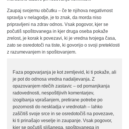
Zaupaj svojemu občutku – če te njihova negativnost
spravlja v nelagodje, je to znak, da morda niso
pripravljeni na zdrav odnos. Vsak pogovor, kjer se
počutiš spoštovanega in kjer druga oseba pokaže
zrelost, je korak k povezavi, ki je vredna tvojega časa,
zato se osredotoči na tiste, ki govorijo o svoji preteklosti
z razumevanjem in spoštovanjem.
Faza pogovarjanja je kot zemljevid, ki ti pokaže, ali
je pot do odnosa vredna nadaljevanja. Z
opazovanjem rdečih zastavic – od pomanjkanja
radovednosti, nespoštljivih komentarjev,
izogibanja vprašanjem, pretirane potrebe po
pozornosti do neskladja v vrednotah – lahko
zaščitiš svoje srce in se osredotočiš na povezave,
ki ti prinašajo veselje in zaupanje. Vsak pogovor,
kjer se počutiš slišanega, spoštovanega in