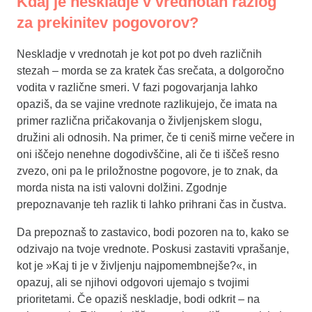
Kdaj je neskladje v vrednotah razlog
za prekinitev pogovorov?
Neskladje v vrednotah je kot pot po dveh različnih
stezah – morda se za kratek čas srečata, a dolgoročno
vodita v različne smeri. V fazi pogovarjanja lahko
opaziš, da se vajine vrednote razlikujejo, če imata na
primer različna pričakovanja o življenjskem slogu,
družini ali odnosih. Na primer, če ti ceniš mirne večere in
oni iščejo nenehne dogodivščine, ali če ti iščeš resno
zvezo, oni pa le priložnostne pogovore, je to znak, da
morda nista na isti valovni dolžini. Zgodnje
prepoznavanje teh razlik ti lahko prihrani čas in čustva.
Da prepoznaš to zastavico, bodi pozoren na to, kako se
odzivajo na tvoje vrednote. Poskusi zastaviti vprašanje,
kot je »Kaj ti je v življenju najpomembnejše?«, in
opazuj, ali se njihovi odgovori ujemajo s tvojimi
prioritetami. Če opaziš neskladje, bodi odkrit – na