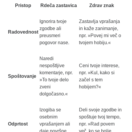
Pristop
Rdeča zastavica
Zdrav znak
Ignorira tvoje
Zastavlja vprašanja
zgodbe ali
in kaže zanimanje,
Radovednost
preusmeri
npr. »Povej mi več o
pogovor nase.
tvojem hobiju.«
Naredi
nespoštljive
Ceni tvoje interese,
komentarje, npr.
npr. »Kul, kako si
Spoštovanje
»To tvoje delo
začel s tem
zveni
hobijem?«
dolgočasno.«
Izogiba se
Deli svoje zgodbe in
osebnim
spoštuje tvoj tempo,
Odprtost
vprašanjem ali
npr. »Rad povem
daje površne
več, ko se bolje