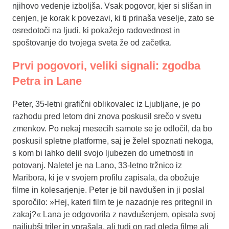
njihovo vedenje izboljša. Vsak pogovor, kjer si slišan in
cenjen, je korak k povezavi, ki ti prinaša veselje, zato se
osredotoči na ljudi, ki pokažejo radovednost in
spoštovanje do tvojega sveta že od začetka.
Prvi pogovori, veliki signali: zgodba
Petra in Lane
Peter, 35-letni grafični oblikovalec iz Ljubljane, je po
razhodu pred letom dni znova poskusil srečo v svetu
zmenkov. Po nekaj mesecih samote se je odločil, da bo
poskusil spletne platforme, saj je želel spoznati nekoga,
s kom bi lahko delil svojo ljubezen do umetnosti in
potovanj. Naletel je na Lano, 33-letno tržnico iz
Maribora, ki je v svojem profilu zapisala, da obožuje
filme in kolesarjenje. Peter je bil navdušen in ji poslal
sporočilo: »Hej, kateri film te je nazadnje res pritegnil in
zakaj?« Lana je odgovorila z navdušenjem, opisala svoj
najljubši triler in vprašala, ali tudi on rad gleda filme ali