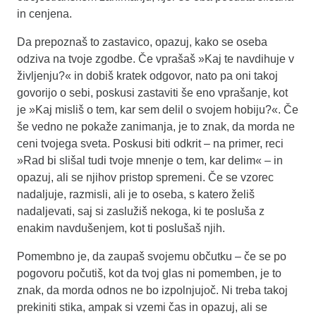
in cenjena.
Da prepoznaš to zastavico, opazuj, kako se oseba
odziva na tvoje zgodbe. Če vprašaš »Kaj te navdihuje v
življenju?« in dobiš kratek odgovor, nato pa oni takoj
govorijo o sebi, poskusi zastaviti še eno vprašanje, kot
je »Kaj misliš o tem, kar sem delil o svojem hobiju?«. Če
še vedno ne pokaže zanimanja, je to znak, da morda ne
ceni tvojega sveta. Poskusi biti odkrit – na primer, reci
»Rad bi slišal tudi tvoje mnenje o tem, kar delim« – in
opazuj, ali se njihov pristop spremeni. Če se vzorec
nadaljuje, razmisli, ali je to oseba, s katero želiš
nadaljevati, saj si zaslužiš nekoga, ki te posluša z
enakim navdušenjem, kot ti poslušaš njih.
Pomembno je, da zaupaš svojemu občutku – če se po
pogovoru počutiš, kot da tvoj glas ni pomemben, je to
znak, da morda odnos ne bo izpolnjujoč. Ni treba takoj
prekiniti stika, ampak si vzemi čas in opazuj, ali se