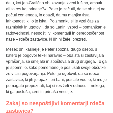
delu, kot je »Grafično oblikovanje zveni luštno, ampak
ali to res kaj prinese?«. Peter je začutil, da se ob njej ne
počuti cenjenega, in opazil, da mu manjka tista
lahkotnost, ki jo je iskal. Po zmenku si je vzel čas za
razmislek in ugotovil, da so Lanini vzorci – pomanjkanje
radovednosti, nespoštljivi komentarji in osredotočenost
nase – rdeče zastavice, ki jih ni želel prezreti.
Mesec dni kasneje je Peter spoznal drugo osebo, s
katero je pogovor tekel naravno – oba sta si zastavljala
vprašanja, se smejala in spoštovala drug drugega. To ga
je spomnilo, kako pomembno je poslušati svoje občutke
že v fazi pogovarjanja. Peter je ugotovil, da so rdeče
zastavice, ki jih je opazil pri Lani, postale vodilo, ki mu je
pomagalo prepoznati, kaj si res želi v odnosu – nekoga,
ki ga posluša, ceni in prinaša veselje.
Zakaj so nespoštljivi komentarji rdeča
zastavica?