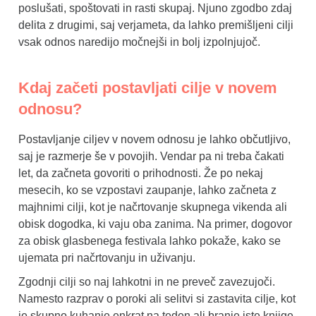
poslušati, spoštovati in rasti skupaj. Njuno zgodbo zdaj
delita z drugimi, saj verjameta, da lahko premišljeni cilji
vsak odnos naredijo močnejši in bolj izpolnjujoč.
Kdaj začeti postavljati cilje v novem
odnosu?
Postavljanje ciljev v novem odnosu je lahko občutljivo,
saj je razmerje še v povojih. Vendar pa ni treba čakati
let, da začneta govoriti o prihodnosti. Že po nekaj
mesecih, ko se vzpostavi zaupanje, lahko začneta z
majhnimi cilji, kot je načrtovanje skupnega vikenda ali
obisk dogodka, ki vaju oba zanima. Na primer, dogovor
za obisk glasbenega festivala lahko pokaže, kako se
ujemata pri načrtovanju in uživanju.
Zgodnji cilji so naj lahkotni in ne preveč zavezujoči.
Namesto razprav o poroki ali selitvi si zastavita cilje, kot
je skupno kuhanje enkrat na teden ali branje iste knjige,