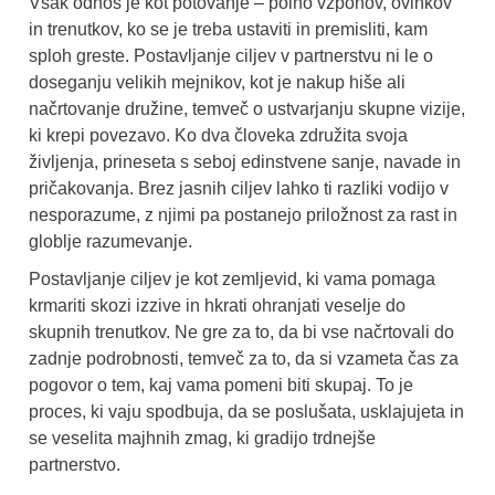
Vsak odnos je kot potovanje – polno vzponov, ovinkov
in trenutkov, ko se je treba ustaviti in premisliti, kam
sploh greste. Postavljanje ciljev v partnerstvu ni le o
doseganju velikih mejnikov, kot je nakup hiše ali
načrtovanje družine, temveč o ustvarjanju skupne vizije,
ki krepi povezavo. Ko dva človeka združita svoja
življenja, prineseta s seboj edinstvene sanje, navade in
pričakovanja. Brez jasnih ciljev lahko ti razliki vodijo v
nesporazume, z njimi pa postanejo priložnost za rast in
globlje razumevanje.
Postavljanje ciljev je kot zemljevid, ki vama pomaga
krmariti skozi izzive in hkrati ohranjati veselje do
skupnih trenutkov. Ne gre za to, da bi vse načrtovali do
zadnje podrobnosti, temveč za to, da si vzameta čas za
pogovor o tem, kaj vama pomeni biti skupaj. To je
proces, ki vaju spodbuja, da se poslušata, usklajujeta in
se veselita majhnih zmag, ki gradijo trdnejše
partnerstvo.