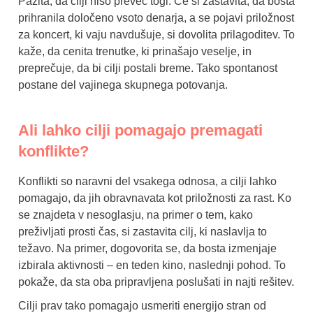
Pazita, da cilji niso preveč togi. Če si zastavita, da bosta
prihranila določeno vsoto denarja, a se pojavi priložnost
za koncert, ki vaju navdušuje, si dovolita prilagoditev. To
kaže, da cenita trenutke, ki prinašajo veselje, in
preprečuje, da bi cilji postali breme. Tako spontanost
postane del vajinega skupnega potovanja.
Ali lahko cilji pomagajo premagati
konflikte?
Konflikti so naravni del vsakega odnosa, a cilji lahko
pomagajo, da jih obravnavata kot priložnosti za rast. Ko
se znajdeta v nesoglasju, na primer o tem, kako
preživljati prosti čas, si zastavita cilj, ki naslavlja to
težavo. Na primer, dogovorita se, da bosta izmenjaje
izbirala aktivnosti – en teden kino, naslednji pohod. To
pokaže, da sta oba pripravljena poslušati in najti rešitev.
Cilji prav tako pomagajo usmeriti energijo stran od