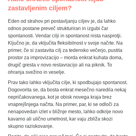
zastavljenim ciljem?
Eden od strahov pri postavljanju ciljev je, da lahko
odnos postane preveč strukturiran in izgubi čar
spontanosti. Vendar cilji in spontanost nista nasprotji.
Ključno je, da vključita fleksibilnost v svoje načrte. Na
primer, če si zastavita cilj za tedensko večerjo, pustita
prostor za improvizacijo – morda enkrat kuhata doma,
drugič gresta v novo restavracijo ali na piknik. To
ohranja svežino in veselje.
Prav tako lahko vključita cilje, ki spodbujajo spontanost.
Dogovorita se, da bosta enkrat mesečno naredila nekaj
nepričakovanega, kot je obisk novega kraja brez
vnaprejšnjega načrta. Na primer, par, ki se odloči za
nenapovedan izlet v bližnje mesto, lahko odkrije novo
kavarno ali ulično umetnost, kar vaju zbliža skozi
skupno raziskovanje.