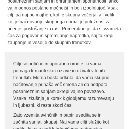
posameznim sanjam in ohranjanjem spontanosti lahko
vajin odnos postane močnejši in bolj izpolnjujoč. Vsak
cilj, pa naj bo majhen, kot je skupna večerja, ali velik,
kot je načrtovanje skupnega doma, je priložnost za
učenje, poslušanje in rast. Pomembno je, da si vzameta
čas za pogovor in spremljanje napredka, saj to krepi
zaupanje in veselje do skupnih trenutkov.
Cilji so odlično in uporabno orodje, ki vama
pomaga krmariti skozi izzive in uživati v lepih
trenutkih. Morda bosta odkrila, da vama skupno
načrtovanje prinaša več smeha ali da podpora
posameznim sanjam okrepi vajino povezavo.
Vsaka izkušnja je korak k globljemu razumevanju
in ljubezni, ki raste skozi čas.
Zato vzemita svinčnik in papir, usedita se in
začnita sanjati skupaj. Naj vama cilji služijo kot
vodilo, ki vaju vodi k trdnejšemu partnerstvu,