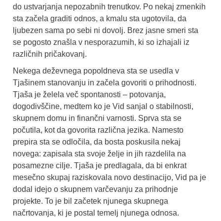
do ustvarjanja nepozabnih trenutkov. Po nekaj zmenkih
sta začela graditi odnos, a kmalu sta ugotovila, da
ljubezen sama po sebi ni dovolj. Brez jasne smeri sta
se pogosto znašla v nesporazumih, ki so izhajali iz
različnih pričakovanj.
Nekega deževnega popoldneva sta se usedla v
Tjašinem stanovanju in začela govoriti o prihodnosti.
Tjaša je želela več spontanosti – potovanja,
dogodivščine, medtem ko je Vid sanjal o stabilnosti,
skupnem domu in finančni varnosti. Sprva sta se
počutila, kot da govorita različna jezika. Namesto
prepira sta se odločila, da bosta poskusila nekaj
novega: zapisala sta svoje želje in jih razdelila na
posamezne cilje. Tjaša je predlagala, da bi enkrat
mesečno skupaj raziskovala novo destinacijo, Vid pa je
dodal idejo o skupnem varčevanju za prihodnje
projekte. To je bil začetek njunega skupnega
načrtovanja, ki je postal temelj njunega odnosa.