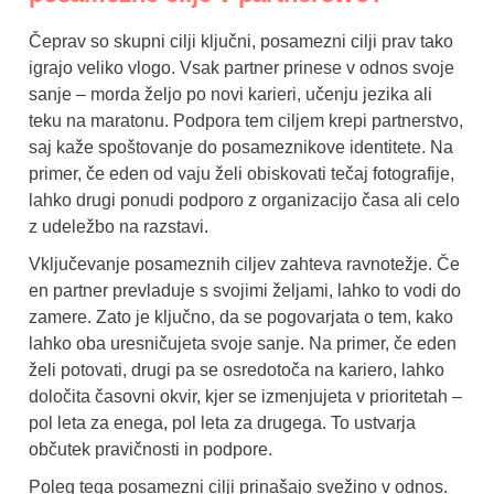
Čeprav so skupni cilji ključni, posamezni cilji prav tako
igrajo veliko vlogo. Vsak partner prinese v odnos svoje
sanje – morda željo po novi karieri, učenju jezika ali
teku na maratonu. Podpora tem ciljem krepi partnerstvo,
saj kaže spoštovanje do posameznikove identitete. Na
primer, če eden od vaju želi obiskovati tečaj fotografije,
lahko drugi ponudi podporo z organizacijo časa ali celo
z udeležbo na razstavi.
Vključevanje posameznih ciljev zahteva ravnotežje. Če
en partner prevladuje s svojimi željami, lahko to vodi do
zamere. Zato je ključno, da se pogovarjata o tem, kako
lahko oba uresničujeta svoje sanje. Na primer, če eden
želi potovati, drugi pa se osredotoča na kariero, lahko
določita časovni okvir, kjer se izmenjujeta v prioritetah –
pol leta za enega, pol leta za drugega. To ustvarja
občutek pravičnosti in podpore.
Poleg tega posamezni cilji prinašajo svežino v odnos.