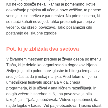
Ko nekdo doseže nekaj, kar mu je pomembno, kot je
dokončanje projekta ali učenje nove veščine, to prinese
veselje, ki se preliva v partnerstvo. Na primer, oseba, ki
se nauči kuhati novo jed, lahko preseneti partnerja z
večerjo, kar okrepi povezavo. Tako posamezni cilji
postanejo del skupne zgodbe.
Pot, ki je zbližala dva svetova
V živahnem mestnem predelu je živela oseba po imenu
Tjaša, ki je delala kot organizatorka dogodkov. Njeno
življenje je bilo polno barv, glasbe in hitrega tempa, a v
srcu je čutila, da ji nekaj manjka. Pred letom dni je na
umetniškem festivalu spoznala Vida, tihega
programerja, ki je užival v analitičnem razmišljanju in
dolgih večernih sprehodih. Njuna povezava je bila
takojšnja – Tjaša je oboževala Vidovo sposobnost, da
najde logiko v kaosu, Vid pa je občudoval Tjašino strast