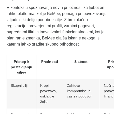
V kontekstu spoznavanja novih priložnosti za ljubezen
lahko platforma, kot je BeMee, pomaga pri povezovanju
z ljudmi, ki delijo podobne cilje. Z brezplačno
registracijo, preverjenimi profili, varnimi pogovori,
naprednimi filtri in inovativnimi funkcionalnostmi, kot je
planiranje zmenka, BeMee olajša iskanje nekoga, s
katerim lahko gradite skupno prihodnost.
Pristop k
Prednosti
Slabosti
Pri
postavljanju
upo
ciljev
Skupni cilji
Krepi
Zahteva
Načrt
povezavo,
kompromise in
potova
usklajuje
čas za pogovor
financ
želje