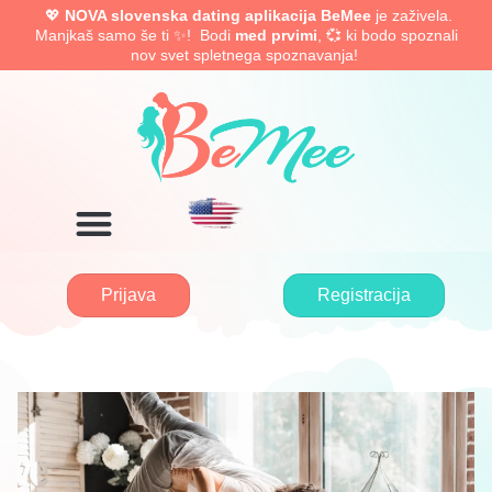
💖
NOVA slovenska dating aplikacija BeMee
je zaživela.
Manjkaš samo še ti ✨! Bodi
med prvimi
, 💞 ki bodo spoznali
nov svet spletnega spoznavanja!
Prijava
Registracija