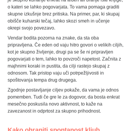
o kateri se lahko pogovarjata. To vama pomaga graditi
skupne izkušnje brez pritiska. Na primer, par, ki skupaj
obišče kuharski tečaj, lahko skozi smeh in učenje
okrepi svojo povezavo.
Vendar bodita pozorna na znake, da sta oba
pripravljena. Če eden od vaju hitro govori o velikih ciljih,
kot je skupno življenje, drugi pa se še ni pripravljen
pogovarjati o tem, lahko to povzroči napetost. Začnita z
majhnimi koraki in pustita, da cilji rastejo skupaj z
odnosom. Tak pristop vaju uči potrpežljivosti in
spoštovanja tempa drug drugega.
Zgodnje postavljanje ciljev pokaže, da vama je odnos
pomemben. Tudi če gre le za dogovor, da bosta enkrat
mesečno poskusila novo aktivnost, to kaže na
zavezanost in odprtost za skupno prihodnost.
Kako ohraniti spontanost kljub