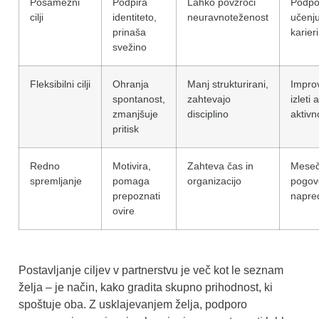
Posamezni
Podpira
Lahko povzroči
Podpo
cilji
identiteto,
neuravnoteženost
učenju
prinaša
karieri
svežino
Fleksibilni cilji
Ohranja
Manj strukturirani,
Improv
spontanost,
zahtevajo
izleti a
zmanjšuje
disciplino
aktivn
pritisk
Redno
Motivira,
Zahteva čas in
Meseč
spremljanje
pomaga
organizacijo
pogov
prepoznati
napre
ovire
Postavljanje ciljev v partnerstvu je več kot le seznam
želja – je način, kako gradita skupno prihodnost, ki
spoštuje oba. Z usklajevanjem želja, podporo