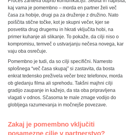
Proces zahteva odprto komunikacijo. Sedita in napišita,
kaj vama je pomembno – morda en partner želi več
časa za hobije, drugi pa za druženje z družino. Nato
poiščita stične točke, kot je skupni večer, kjer se
posvetita drug drugemu in hkrati vključita hobi, na
primer kuhanje ali slikanje. To pokaže, da cilji niso o
kompromisu, temveč o ustvarjanju nečesa novega, kar
vaju oba osrečuje.
Pomembno je tudi, da so cilji specifični. Namesto
splošnega “več časa skupaj” si zastavita, da bosta
enkrat tedensko preživela večer brez telefonov, morda
ob gledanju filma ali sprehodu. Takšni majhni cilji
gradijo zaupanje in kažejo, da sta oba pripravljena
vlagati v odnos. Sčasoma te male zmage vodijo do
globljega razumevanja in močnejše povezave.
Zakaj je pomembno vključiti
posamezne cilje v partnerstvo?