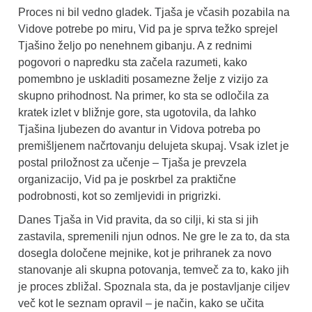
Proces ni bil vedno gladek. Tjaša je včasih pozabila na
Vidove potrebe po miru, Vid pa je sprva težko sprejel
Tjašino željo po nenehnem gibanju. A z rednimi
pogovori o napredku sta začela razumeti, kako
pomembno je uskladiti posamezne želje z vizijo za
skupno prihodnost. Na primer, ko sta se odločila za
kratek izlet v bližnje gore, sta ugotovila, da lahko
Tjašina ljubezen do avantur in Vidova potreba po
premišljenem načrtovanju delujeta skupaj. Vsak izlet je
postal priložnost za učenje – Tjaša je prevzela
organizacijo, Vid pa je poskrbel za praktične
podrobnosti, kot so zemljevidi in prigrizki.
Danes Tjaša in Vid pravita, da so cilji, ki sta si jih
zastavila, spremenili njun odnos. Ne gre le za to, da sta
dosegla določene mejnike, kot je prihranek za novo
stanovanje ali skupna potovanja, temveč za to, kako jih
je proces zbližal. Spoznala sta, da je postavljanje ciljev
več kot le seznam opravil – je način, kako se učita