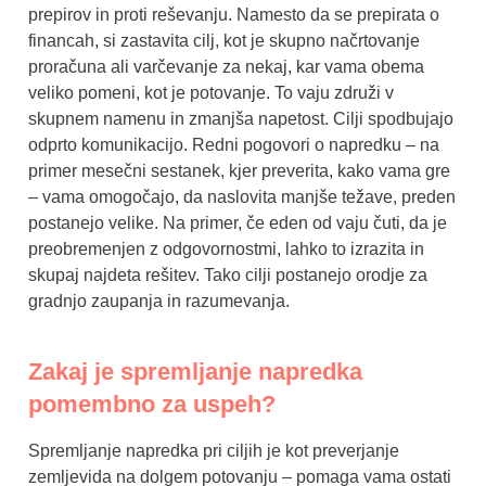
prepirov in proti reševanju. Namesto da se prepirata o
financah, si zastavita cilj, kot je skupno načrtovanje
proračuna ali varčevanje za nekaj, kar vama obema
veliko pomeni, kot je potovanje. To vaju združi v
skupnem namenu in zmanjša napetost. Cilji spodbujajo
odprto komunikacijo. Redni pogovori o napredku – na
primer mesečni sestanek, kjer preverita, kako vama gre
– vama omogočajo, da naslovita manjše težave, preden
postanejo velike. Na primer, če eden od vaju čuti, da je
preobremenjen z odgovornostmi, lahko to izrazita in
skupaj najdeta rešitev. Tako cilji postanejo orodje za
gradnjo zaupanja in razumevanja.
Zakaj je spremljanje napredka
pomembno za uspeh?
Spremljanje napredka pri ciljih je kot preverjanje
zemljevida na dolgem potovanju – pomaga vama ostati