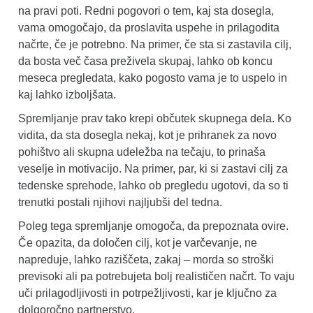
na pravi poti. Redni pogovori o tem, kaj sta dosegla,
vama omogočajo, da proslavita uspehe in prilagodita
načrte, če je potrebno. Na primer, če sta si zastavila cilj,
da bosta več časa preživela skupaj, lahko ob koncu
meseca pregledata, kako pogosto vama je to uspelo in
kaj lahko izboljšata.
Spremljanje prav tako krepi občutek skupnega dela. Ko
vidita, da sta dosegla nekaj, kot je prihranek za novo
pohištvo ali skupna udeležba na tečaju, to prinaša
veselje in motivacijo. Na primer, par, ki si zastavi cilj za
tedenske sprehode, lahko ob pregledu ugotovi, da so ti
trenutki postali njihovi najljubši del tedna.
Poleg tega spremljanje omogoča, da prepoznata ovire.
Če opazita, da določen cilj, kot je varčevanje, ne
napreduje, lahko raziščeta, zakaj – morda so stroški
previsoki ali pa potrebujeta bolj realističen načrt. To vaju
uči prilagodljivosti in potrpežljivosti, kar je ključno za
dolgoročno partnerstvo.