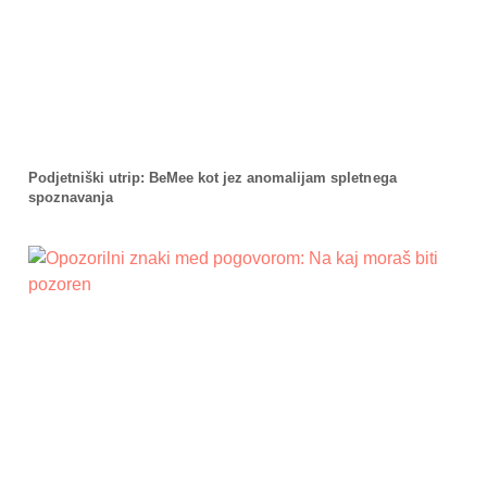
Podjetniški utrip: BeMee kot jez anomalijam spletnega
spoznavanja