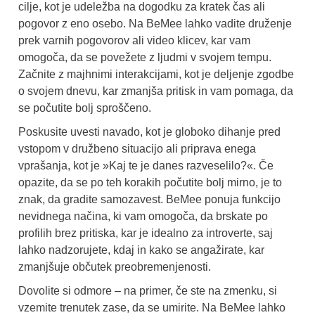
cilje, kot je udeležba na dogodku za kratek čas ali
pogovor z eno osebo. Na BeMee lahko vadite druženje
prek varnih pogovorov ali video klicev, kar vam
omogoča, da se povežete z ljudmi v svojem tempu.
Začnite z majhnimi interakcijami, kot je deljenje zgodbe
o svojem dnevu, kar zmanjša pritisk in vam pomaga, da
se počutite bolj sproščeno.
Poskusite uvesti navado, kot je globoko dihanje pred
vstopom v družbeno situacijo ali priprava enega
vprašanja, kot je »Kaj te je danes razveselilo?«. Če
opazite, da se po teh korakih počutite bolj mirno, je to
znak, da gradite samozavest. BeMee ponuja funkcijo
nevidnega načina, ki vam omogoča, da brskate po
profilih brez pritiska, kar je idealno za introverte, saj
lahko nadzorujete, kdaj in kako se angažirate, kar
zmanjšuje občutek preobremenjenosti.
Dovolite si odmore – na primer, če ste na zmenku, si
vzemite trenutek zase, da se umirite. Na BeMee lahko