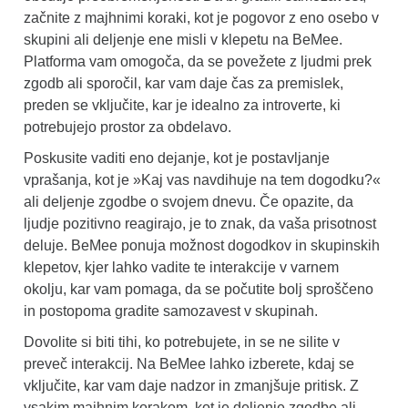
začnite z majhnimi koraki, kot je pogovor z eno osebo v
skupini ali deljenje ene misli v klepetu na BeMee.
Platforma vam omogoča, da se povežete z ljudmi prek
zgodb ali sporočil, kar vam daje čas za premislek,
preden se vključite, kar je idealno za introverte, ki
potrebujejo prostor za obdelavo.
Poskusite vaditi eno dejanje, kot je postavljanje
vprašanja, kot je »Kaj vas navdihuje na tem dogodku?«
ali deljenje zgodbe o svojem dnevu. Če opazite, da
ljudje pozitivno reagirajo, je to znak, da vaša prisotnost
deluje. BeMee ponuja možnost dogodkov in skupinskih
klepetov, kjer lahko vadite te interakcije v varnem
okolju, kar vam pomaga, da se počutite bolj sproščeno
in postopoma gradite samozavest v skupinah.
Dovolite si biti tihi, ko potrebujete, in se ne silite v
preveč interakcij. Na BeMee lahko izberete, kdaj se
vključite, kar vam daje nadzor in zmanjšuje pritisk. Z
vsakim majhnim korakom, kot je deljenje zgodbe ali