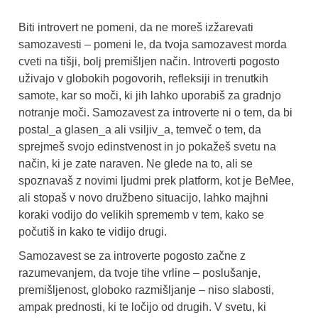
Biti introvert ne pomeni, da ne moreš izžarevati
samozavesti – pomeni le, da tvoja samozavest morda
cveti na tišji, bolj premišljen način. Introverti pogosto
uživajo v globokih pogovorih, refleksiji in trenutkih
samote, kar so moči, ki jih lahko uporabiš za gradnjo
notranje moči. Samozavest za introverte ni o tem, da bi
postal_a glasen_a ali vsiljiv_a, temveč o tem, da
sprejmeš svojo edinstvenost in jo pokažeš svetu na
način, ki je zate naraven. Ne glede na to, ali se
spoznavaš z novimi ljudmi prek platform, kot je BeMee,
ali stopaš v novo družbeno situacijo, lahko majhni
koraki vodijo do velikih sprememb v tem, kako se
počutiš in kako te vidijo drugi.
Samozavest se za introverte pogosto začne z
razumevanjem, da tvoje tihe vrline – poslušanje,
premišljenost, globoko razmišljanje – niso slabosti,
ampak prednosti, ki te ločijo od drugih. V svetu, ki