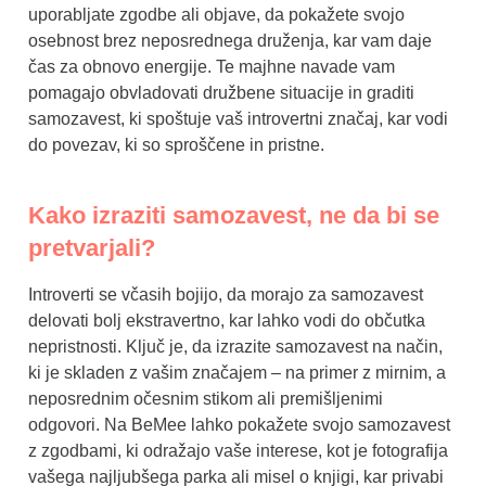
uporabljate zgodbe ali objave, da pokažete svojo
osebnost brez neposrednega druženja, kar vam daje
čas za obnovo energije. Te majhne navade vam
pomagajo obvladovati družbene situacije in graditi
samozavest, ki spoštuje vaš introvertni značaj, kar vodi
do povezav, ki so sproščene in pristne.
Kako izraziti samozavest, ne da bi se
pretvarjali?
Introverti se včasih bojijo, da morajo za samozavest
delovati bolj ekstravertno, kar lahko vodi do občutka
nepristnosti. Ključ je, da izrazite samozavest na način,
ki je skladen z vašim značajem – na primer z mirnim, a
neposrednim očesnim stikom ali premišljenimi
odgovori. Na BeMee lahko pokažete svojo samozavest
z zgodbami, ki odražajo vaše interese, kot je fotografija
vašega najljubšega parka ali misel o knjigi, kar privabi