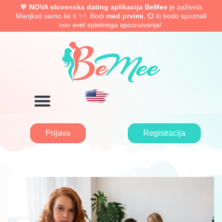
💖
NOVA slovenska dating aplikacija BeMee
je zaživela.
Manjkaš samo še ti ✨! Bodi
med prvimi
, 💞 ki bodo spoznali
nov svet spletnega spoznavanja!
Prijava
Registracija