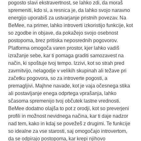
pogosto slavi ekstravertnost, se lahko zdi, da moraš
spremeniti, kdo si, a resnica je, da lahko svojo naravno
energijo uporabiš za ustvarjanje pristnih povezav. Na
BeMee, na primer, lahko introverti izkoristijo funkcije, kot
so zgodbe in objave, da pokažejo svojo osebnost
postopoma, brez pritiska neposrednih pogovorov.
Platforma omogoča varen prostor, kjer lahko vadiš
izražanje sebe, kar ti pomaga graditi samozavest na
način, ki spoštuje tvoj tempo. Izzivi, kot so strah pred
zavrnitvijo, nelagodje v velikih skupinah ali težave pri
začetku pogovora, so za introverte pogosti, a
premagljivi. Majhne navade, kot je vaja očesnega stika
ali postavljanje enega odprtega vprašanja, lahko
sčasoma spremenijo tvoj občutek lastne vrednosti.
BeMee dodatno olajša to pot z orodji, kot so preverjeni
profili in možnost nevidnega načina, kar ti daje nadzor
nad tem, kako in kdaj se povežeš z drugimi. Te funkcije
so idealne za vse starosti, saj omogočajo introvertom,
da se odpirajo postopoma, kar krepi njihovo