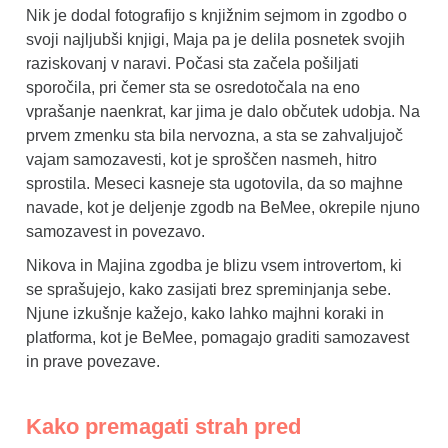
Nik je dodal fotografijo s knjižnim sejmom in zgodbo o
svoji najljubši knjigi, Maja pa je delila posnetek svojih
raziskovanj v naravi. Počasi sta začela pošiljati
sporočila, pri čemer sta se osredotočala na eno
vprašanje naenkrat, kar jima je dalo občutek udobja. Na
prvem zmenku sta bila nervozna, a sta se zahvaljujoč
vajam samozavesti, kot je sproščen nasmeh, hitro
sprostila. Meseci kasneje sta ugotovila, da so majhne
navade, kot je deljenje zgodb na BeMee, okrepile njuno
samozavest in povezavo.
Nikova in Majina zgodba je blizu vsem introvertom, ki
se sprašujejo, kako zasijati brez spreminjanja sebe.
Njune izkušnje kažejo, kako lahko majhni koraki in
platforma, kot je BeMee, pomagajo graditi samozavest
in prave povezave.
Kako premagati strah pred