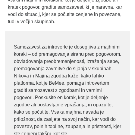
kratek pogovor, gradite samozavest, ki je naravna, kar
vodi do situacij, kjer se počutite cenjene in povezane,
tudi v večjih skupinah.
Samozavest za introverte je dosegljiva z majhnimi
koraki – od premagovanja strahu pred pogovorom,
obvladovanja preobremenjenosti, izražanja sebe,
premagovanja zavrnitve do sijanja v skupinah.
Nikova in Majina zgodba kaže, kako lahko
platforma, kot je BeMee, pomaga introvertom
graditi samozavest z zgodbami in varnimi
pogovori. Poskusite en korak, kot je deljenje
zgodbe ali postavljanje vprašanja, in opazujte,
kako se počutite. Vsaka majhna navada je
priložnost, da zasijete na svoj način, kar vodi do
povezav, polnih topline, zaupanja in pristnosti, kjer
ste cenjeni takšni, kot ste.