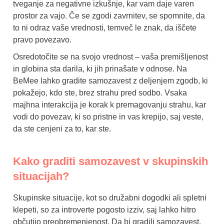
tveganje za negativne izkušnje, kar vam daje varen
prostor za vajo. Če se zgodi zavrnitev, se spomnite, da
to ni odraz vaše vrednosti, temveč le znak, da iščete
pravo povezavo.
Osredotočite se na svojo vrednost – vaša premišljenost
in globina sta darila, ki jih prinašate v odnose. Na
BeMee lahko gradite samozavest z deljenjem zgodb, ki
pokažejo, kdo ste, brez strahu pred sodbo. Vsaka
majhna interakcija je korak k premagovanju strahu, kar
vodi do povezav, ki so pristne in vas krepijo, saj veste,
da ste cenjeni za to, kar ste.
Kako graditi samozavest v skupinskih
situacijah?
Skupinske situacije, kot so družabni dogodki ali spletni
klepeti, so za introverte pogosto izziv, saj lahko hitro
občutijo preobremenjenost. Da bi gradili samozavest,