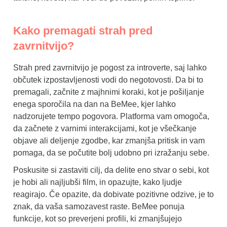
Kako premagati strah pred
zavrnitvijo?
Strah pred zavrnitvijo je pogost za introverte, saj lahko
občutek izpostavljenosti vodi do negotovosti. Da bi to
premagali, začnite z majhnimi koraki, kot je pošiljanje
enega sporočila na dan na BeMee, kjer lahko
nadzorujete tempo pogovora. Platforma vam omogoča,
da začnete z varnimi interakcijami, kot je všečkanje
objave ali deljenje zgodbe, kar zmanjša pritisk in vam
pomaga, da se počutite bolj udobno pri izražanju sebe.
Poskusite si zastaviti cilj, da delite eno stvar o sebi, kot
je hobi ali najljubši film, in opazujte, kako ljudje
reagirajo. Če opazite, da dobivate pozitivne odzive, je to
znak, da vaša samozavest raste. BeMee ponuja
funkcije, kot so preverjeni profili, ki zmanjšujejo