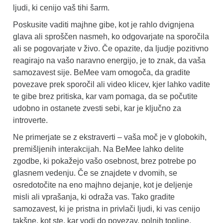
ljudi, ki cenijo vaš tihi šarm.
Poskusite vaditi majhne gibe, kot je rahlo dvignjena
glava ali sproščen nasmeh, ko odgovarjate na sporočila
ali se pogovarjate v živo. Če opazite, da ljudje pozitivno
reagirajo na vašo naravno energijo, je to znak, da vaša
samozavest sije. BeMee vam omogoča, da gradite
povezave prek sporočil ali video klicev, kjer lahko vadite
te gibe brez pritiska, kar vam pomaga, da se počutite
udobno in ostanete zvesti sebi, kar je ključno za
introverte.
Ne primerjate se z ekstraverti – vaša moč je v globokih,
premišljenih interakcijah. Na BeMee lahko delite
zgodbe, ki pokažejo vašo osebnost, brez potrebe po
glasnem vedenju. Če se znajdete v dvomih, se
osredotočite na eno majhno dejanje, kot je deljenje
misli ali vprašanja, ki odraža vas. Tako gradite
samozavest, ki je pristna in privlači ljudi, ki vas cenijo
takšne, kot ste, kar vodi do povezav, polnih topline.