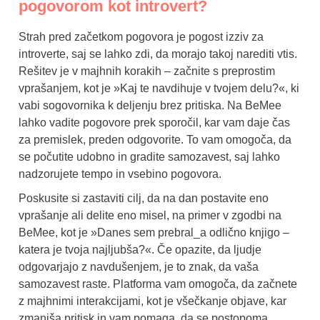
pogovorom kot introvert?
Strah pred začetkom pogovora je pogost izziv za
introverte, saj se lahko zdi, da morajo takoj narediti vtis.
Rešitev je v majhnih korakih – začnite s preprostim
vprašanjem, kot je »Kaj te navdihuje v tvojem delu?«, ki
vabi sogovornika k deljenju brez pritiska. Na BeMee
lahko vadite pogovore prek sporočil, kar vam daje čas
za premislek, preden odgovorite. To vam omogoča, da
se počutite udobno in gradite samozavest, saj lahko
nadzorujete tempo in vsebino pogovora.
Poskusite si zastaviti cilj, da na dan postavite eno
vprašanje ali delite eno misel, na primer v zgodbi na
BeMee, kot je »Danes sem prebral_a odlično knjigo –
katera je tvoja najljubša?«. Če opazite, da ljudje
odgovarjajo z navdušenjem, je to znak, da vaša
samozavest raste. Platforma vam omogoča, da začnete
z majhnimi interakcijami, kot je všečkanje objave, kar
zmanjša pritisk in vam pomaga, da se postopoma