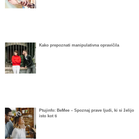
Kako prepoznati manipulativna opravičila
Ptujinfo: BeMee – Spoznaj prave ljudi, ki si želijo
isto kot ti