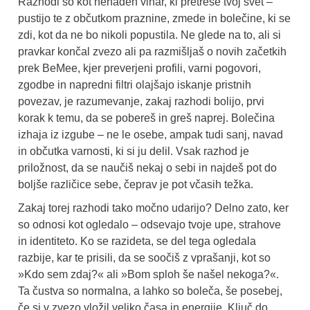
Razhodi so kot nenaden vihar, ki pretrese tvoj svet –
pustijo te z občutkom praznine, zmede in bolečine, ki se
zdi, kot da ne bo nikoli popustila. Ne glede na to, ali si
pravkar končal zvezo ali pa razmišljaš o novih začetkih
prek BeMee, kjer preverjeni profili, varni pogovori,
zgodbe in napredni filtri olajšajo iskanje pristnih
povezav, je razumevanje, zakaj razhodi bolijo, prvi
korak k temu, da se pobereš in greš naprej. Bolečina
izhaja iz izgube – ne le osebe, ampak tudi sanj, navad
in občutka varnosti, ki si ju delil. Vsak razhod je
priložnost, da se naučiš nekaj o sebi in najdeš pot do
boljše različice sebe, čeprav je pot včasih težka.
Zakaj torej razhodi tako močno udarijo? Delno zato, ker
so odnosi kot ogledalo – odsevajo tvoje upe, strahove
in identiteto. Ko se razideta, se del tega ogledala
razbije, kar te prisili, da se soočiš z vprašanji, kot so
»Kdo sem zdaj?« ali »Bom sploh še našel nekoga?«.
Ta čustva so normalna, a lahko so boleča, še posebej,
če si v zvezo vložil veliko časa in energije. Ključ do