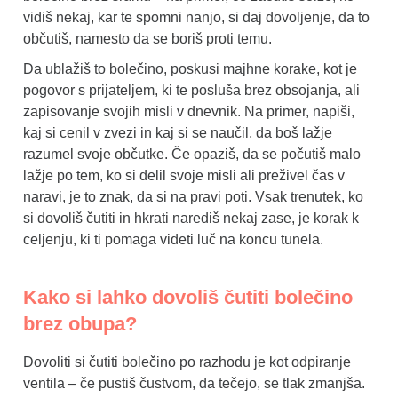
vidiš nekaj, kar te spomni nanjo, si daj dovoljenje, da to
občutiš, namesto da se boriš proti temu.
Da ublažiš to bolečino, poskusi majhne korake, kot je
pogovor s prijateljem, ki te posluša brez obsojanja, ali
zapisovanje svojih misli v dnevnik. Na primer, napiši,
kaj si cenil v zvezi in kaj si se naučil, da boš lažje
razumel svoje občutke. Če opaziš, da se počutiš malo
lažje po tem, ko si delil svoje misli ali preživel čas v
naravi, je to znak, da si na pravi poti. Vsak trenutek, ko
si dovoliš čutiti in hkrati narediš nekaj zase, je korak k
celjenju, ki ti pomaga videti luč na koncu tunela.
Kako si lahko dovoliš čutiti bolečino
brez obupa?
Dovoliti si čutiti bolečino po razhodu je kot odpiranje
ventila – če pustiš čustvom, da tečejo, se tlak zmanjša.