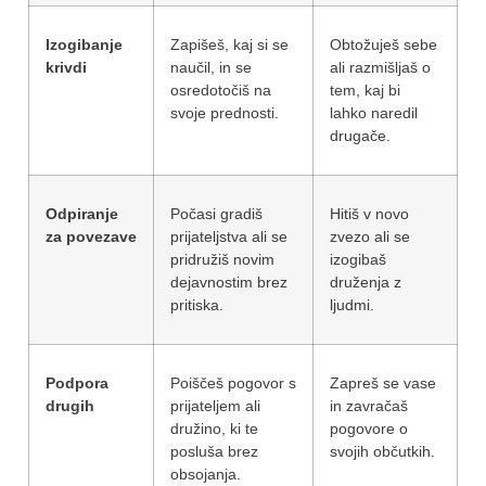
Izogibanje
Zapišeš, kaj si se
Obtožuješ sebe
krivdi
naučil, in se
ali razmišljaš o
osredotočiš na
tem, kaj bi
svoje prednosti.
lahko naredil
drugače.
Odpiranje
Počasi gradiš
Hitiš v novo
za povezave
prijateljstva ali se
zvezo ali se
pridružiš novim
izogibaš
dejavnostim brez
druženja z
pritiska.
ljudmi.
Podpora
Poiščeš pogovor s
Zapreš se vase
drugih
prijateljem ali
in zavračaš
družino, ki te
pogovore o
posluša brez
svojih občutkih.
obsojanja.