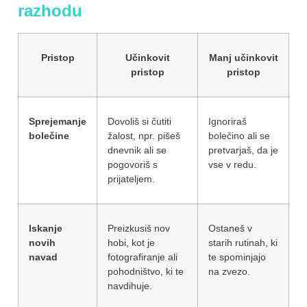
razhodu
Pristop
Učinkovit
Manj učinkovit
pristop
pristop
Sprejemanje
Dovoliš si čutiti
Ignoriraš
bolečine
žalost, npr. pišeš
bolečino ali se
dnevnik ali se
pretvarjaš, da je
pogovoriš s
vse v redu.
prijateljem.
Iskanje
Preizkusiš nov
Ostaneš v
novih
hobi, kot je
starih rutinah, ki
navad
fotografiranje ali
te spominjajo
pohodništvo, ki te
na zvezo.
navdihuje.