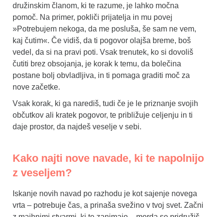
družinskim članom, ki te razume, je lahko močna
pomoč. Na primer, pokliči prijatelja in mu povej
»Potrebujem nekoga, da me posluša, še sam ne vem,
kaj čutim«. Če vidiš, da ti pogovor olajša breme, boš
vedel, da si na pravi poti. Vsak trenutek, ko si dovoliš
čutiti brez obsojanja, je korak k temu, da bolečina
postane bolj obvladljiva, in ti pomaga graditi moč za
nove začetke.
Vsak korak, ki ga narediš, tudi če je le priznanje svojih
občutkov ali kratek pogovor, te približuje celjenju in ti
daje prostor, da najdeš veselje v sebi.
Kako najti nove navade, ki te napolnijo
z veseljem?
Iskanje novih navad po razhodu je kot sajenje novega
vrta – potrebuje čas, a prinaša svežino v tvoj svet. Začni
z majhnimi stvarmi, ki te zanimajo – morda se pridružiš