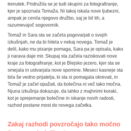
trenutek. Pridružila se je tudi skupini za fotografiranje,
kjer je spoznala Tomaža. Ni takoj iskala nove ljubezni,
ampak je cenila njegovo družbo, saj je bil tih, a
razumevajoč sogovornik.
Tomaž in Sara sta se začela pogovarjati o svojih
izkušnjah, ne da bi hitela v nekaj novega. Tomaž je
delil, kako mu pisanje pomaga, Sara pa je opisala, kako
ji narava daje mir. Skupaj sta začela raziskovati nove
kraje za fotografiranje, kot je Blejsko jezero, kjer sta se
smejala in ustvarjala nove spomine. Meseci kasneje sta
bila še vedno prijatelja, ki sta si pomagala okrevati, in
Tomaž je začel opažati, da bolečina ni več tako močna.
Njuna izkušnja dokazuje, da lahko z majhnimi koraki,
kot je sprejemanje bolečine in iskanje novih radosti,
razhod postane most do novega začetka.
Zakaj razhodi povzročajo tako močno