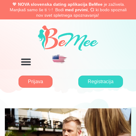
💖
NOVA slovenska dating aplikacija BeMee
je zaživela.
Manjkaš samo še ti ✨! Bodi
med prvimi
, 💞 ki bodo spoznali
nov svet spletnega spoznavanja!
Prijava
Registracija