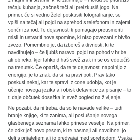
tečaju kuhanja, začneš teči ali preizkusiš jogo. Na
primer, če si vedno želel poskusiti fotografiranje, se
vpiši na tečaj ali pojdi na sprehod s telefonom in zajemi
sončni zahod. Te dejavnosti ti pomagajo preusmeriti
misli in ustvariti nove spomine, ki niso povezani z bivšo
zvezo. Pomembno je, da izbereš aktivnosti, ki te
navdihujejo – če ljubiš naravo, pojdi na pohod v hribe
ali ob reko, kjer lahko dihaš svež zrak in se osredotočiš
na trenutek. Če opaziš, da te te dejavnosti napolnijo z
energijo, je to znak, da si na pravi poti. Prav tako
poskusi nekaj, kar te spravi iz cone udobja, kot je
učenje novega jezika ali obisk delavnice za pisanje – to
ti daje občutek dosežka in svež pogled na življenje.
Ne pozabi, da ni treba, da so te navade velike – tudi
branje knjige, ki te zanima, ali poslušanje novega
glasbenega seznama lahko prinese veselje. Na primer,
če odkriješ novo pesem, ki te nasmeji ali navdihne, jo
deli s prijateljem ali jo predvajaj med sprehodom. Vsaka