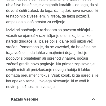
ublažitve bolečine je v majhnih korakih – od tega, da si
dovoliš čutiti žalost, do tega, da najdeš nove navade, ki
te napolnijo z veseljem. Ni treba, da takoj pozabiš,
ampak da si daš prostor za celjenje.
Izzivi pri soočanju z razhodom so povsem običajni –
včasih se ujameš v razmišljanje o tem, kaj bi lahko
naredil drugače, ali pa se bojiš, da ne boš nikoli več
srečen. Pomembno je, da se zavedaš, da bolečina ne
traja večno, in da lahko z majhnimi dejanji, kot je
pogovor s prijateljem ali sprehod v naravi, počasi
začneš graditi novo poglavje. Na primer, zapisovanje
svojih misli ali preizkušanje novega hobija ti lahko
pomaga preusmeriti fokus. Vsak korak, ki ga narediš, je
kot opeka v temelju tvojega okrevanja, ki te vodi k
novim priložnostim in veselju.
Kazalo vsebine