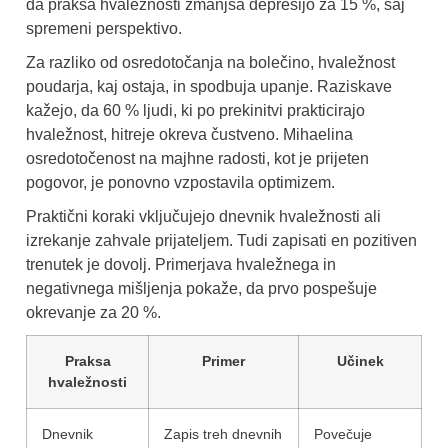
da praksa hvaležnosti zmanjša depresijo za 15 %, saj
spremeni perspektivo.
Za razliko od osredotočanja na bolečino, hvaležnost
poudarja, kaj ostaja, in spodbuja upanje. Raziskave
kažejo, da 60 % ljudi, ki po prekinitvi prakticirajo
hvaležnost, hitreje okreva čustveno. Mihaelina
osredotočenost na majhne radosti, kot je prijeten
pogovor, je ponovno vzpostavila optimizem.
Praktični koraki vključujejo dnevnik hvaležnosti ali
izrekanje zahvale prijateljem. Tudi zapisati en pozitiven
trenutek je dovolj. Primerjava hvaležnega in
negativnega mišljenja pokaže, da prvo pospešuje
okrevanje za 20 %.
Praksa
Primer
Učinek
hvaležnosti
Dnevnik
Zapis treh dnevnih
Povečuje