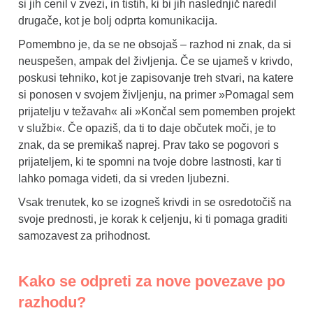
si jih cenil v zvezi, in tistih, ki bi jih naslednjič naredil
drugače, kot je bolj odprta komunikacija.
Pomembno je, da se ne obsojaš – razhod ni znak, da si
neuspešen, ampak del življenja. Če se ujameš v krivdo,
poskusi tehniko, kot je zapisovanje treh stvari, na katere
si ponosen v svojem življenju, na primer »Pomagal sem
prijatelju v težavah« ali »Končal sem pomemben projekt
v službi«. Če opaziš, da ti to daje občutek moči, je to
znak, da se premikaš naprej. Prav tako se pogovori s
prijateljem, ki te spomni na tvoje dobre lastnosti, kar ti
lahko pomaga videti, da si vreden ljubezni.
Vsak trenutek, ko se izogneš krivdi in se osredotočiš na
svoje prednosti, je korak k celjenju, ki ti pomaga graditi
samozavest za prihodnost.
Kako se odpreti za nove povezave po
razhodu?