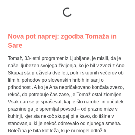
Nova pot naprej: zgodba Tomaža in
Sare
Tomaž, 33-letni programer iz Ljubljane, je mislil, da je
našel ljubezen svojega življenja, ko je bil v zvezi z Ano.
Skupaj sta preživela dve leti, polni skupnih večerov ob
filmih, pohodov po slovenskih hribih in sanj o
prihodnosti. A ko je Ana nepričakovano končala zvezo,
rekoč, da potrebuje čas zase, je Tomaž ostal zlomljen.
Vsak dan se je spraševal, kaj je šlo narobe, in občutek
praznine ga je spremljal povsod – od prazne mize v
kuhinji, kjer sta nekoč skupaj pila kavo, do tišine v
stanovanju, ki je nekoč odmevalo od njunega smeha.
Bolečina je bila kot teža, ki je ni mogel odložiti.