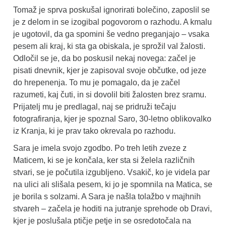
Tomaž je sprva poskušal ignorirati bolečino, zaposlil se
je z delom in se izogibal pogovorom o razhodu. A kmalu
je ugotovil, da ga spomini še vedno preganjajo – vsaka
pesem ali kraj, ki sta ga obiskala, je sprožil val žalosti.
Odločil se je, da bo poskusil nekaj novega: začel je
pisati dnevnik, kjer je zapisoval svoje občutke, od jeze
do hrepenenja. To mu je pomagalo, da je začel
razumeti, kaj čuti, in si dovolil biti žalosten brez sramu.
Prijatelj mu je predlagal, naj se pridruži tečaju
fotografiranja, kjer je spoznal Saro, 30-letno oblikovalko
iz Kranja, ki je prav tako okrevala po razhodu.
Sara je imela svojo zgodbo. Po treh letih zveze z
Maticem, ki se je končala, ker sta si želela različnih
stvari, se je počutila izgubljeno. Vsakič, ko je videla par
na ulici ali slišala pesem, ki jo je spomnila na Matica, se
je borila s solzami. A Sara je našla tolažbo v majhnih
stvareh – začela je hoditi na jutranje sprehode ob Dravi,
kjer je poslušala ptičje petje in se osredotočala na