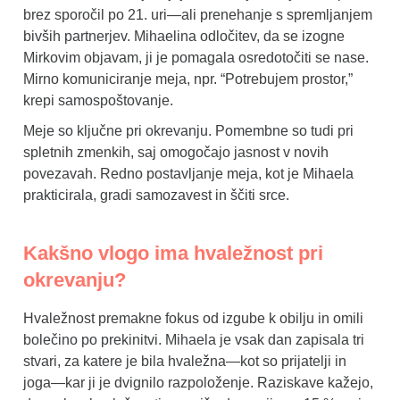
brez sporočil po 21. uri—ali prenehanje s spremljanjem
bivših partnerjev. Mihaelina odločitev, da se izogne
Mirkovim objavam, ji je pomagala osredotočiti se nase.
Mirno komuniciranje meja, npr. “Potrebujem prostor,”
krepi samospoštovanje.
Meje so ključne pri okrevanju. Pomembne so tudi pri
spletnih zmenkih, saj omogočajo jasnost v novih
povezavah. Redno postavljanje meja, kot je Mihaela
prakticirala, gradi samozavest in ščiti srce.
Kakšno vlogo ima hvaležnost pri
okrevanju?
Hvaležnost premakne fokus od izgube k obilju in omili
bolečino po prekinitvi. Mihaela je vsak dan zapisala tri
stvari, za katere je bila hvaležna—kot so prijatelji in
joga—kar ji je dvignilo razpoloženje. Raziskave kažejo,