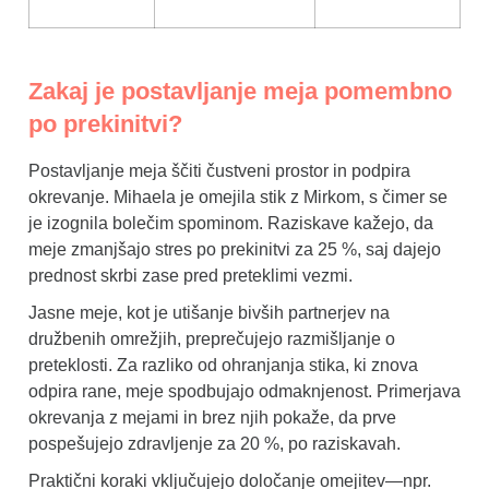
Zakaj je postavljanje meja pomembno
po prekinitvi?
Postavljanje meja ščiti čustveni prostor in podpira
okrevanje. Mihaela je omejila stik z Mirkom, s čimer se
je izognila bolečim spominom. Raziskave kažejo, da
meje zmanjšajo stres po prekinitvi za 25 %, saj dajejo
prednost skrbi zase pred preteklimi vezmi.
Jasne meje, kot je utišanje bivših partnerjev na
družbenih omrežjih, preprečujejo razmišljanje o
preteklosti. Za razliko od ohranjanja stika, ki znova
odpira rane, meje spodbujajo odmaknjenost. Primerjava
okrevanja z mejami in brez njih pokaže, da prve
pospešujejo zdravljenje za 20 %, po raziskavah.
Praktični koraki vključujejo določanje omejitev—npr.