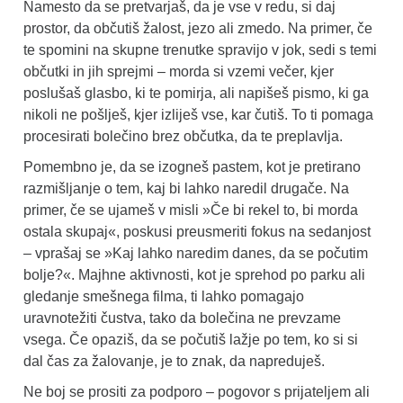
Namesto da se pretvarjaš, da je vse v redu, si daj
prostor, da občutiš žalost, jezo ali zmedo. Na primer, če
te spomini na skupne trenutke spravijo v jok, sedi s temi
občutki in jih sprejmi – morda si vzemi večer, kjer
poslušaš glasbo, ki te pomirja, ali napišeš pismo, ki ga
nikoli ne pošlješ, kjer izliješ vse, kar čutiš. To ti pomaga
procesirati bolečino brez občutka, da te preplavlja.
Pomembno je, da se izogneš pastem, kot je pretirano
razmišljanje o tem, kaj bi lahko naredil drugače. Na
primer, če se ujameš v misli »Če bi rekel to, bi morda
ostala skupaj«, poskusi preusmeriti fokus na sedanjost
– vprašaj se »Kaj lahko naredim danes, da se počutim
bolje?«. Majhne aktivnosti, kot je sprehod po parku ali
gledanje smešnega filma, ti lahko pomagajo
uravnotežiti čustva, tako da bolečina ne prevzame
vsega. Če opaziš, da se počutiš lažje po tem, ko si si
dal čas za žalovanje, je to znak, da napreduješ.
Ne boj se prositi za podporo – pogovor s prijateljem ali