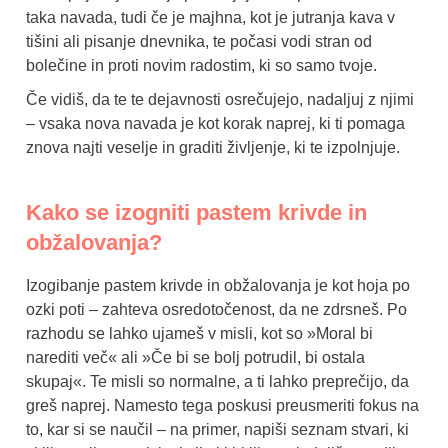
taka navada, tudi če je majhna, kot je jutranja kava v
tišini ali pisanje dnevnika, te počasi vodi stran od
bolečine in proti novim radostim, ki so samo tvoje.
Če vidiš, da te te dejavnosti osrečujejo, nadaljuj z njimi
– vsaka nova navada je kot korak naprej, ki ti pomaga
znova najti veselje in graditi življenje, ki te izpolnjuje.
Kako se izogniti pastem krivde in
obžalovanja?
Izogibanje pastem krivde in obžalovanja je kot hoja po
ozki poti – zahteva osredotočenost, da ne zdrsneš. Po
razhodu se lahko ujameš v misli, kot so »Moral bi
narediti več« ali »Če bi se bolj potrudil, bi ostala
skupaj«. Te misli so normalne, a ti lahko preprečijo, da
greš naprej. Namesto tega poskusi preusmeriti fokus na
to, kar si se naučil – na primer, napiši seznam stvari, ki