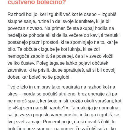
čustveno bolečino?
Razhodi bolijo, ker izgubiš več kot le osebo – izgubiš
skupne sanje, rutine in del svoje identitete, ki je bil
povezan z zvezo. Na primer, če sta skupaj hodila na
nedeljske pohode ali si delila večere ob kavi, ti trenutki
postanejo prazni prostori, ki te spominjajo na to, kar je
bilo. Ta občutek izgube je kot luknja, ki se zdi
nemogoče zapolniti, še posebej, če si v zvezo vložil
veliko čustev. Poleg tega se lahko pojavi občutek
zavrnitve, ki te prisili, da se sprašuješ, ali si bil dovolj
dober, kar bolečino še poglobi.
Tvoje telo in um prav tako reagirata na razhod kot na
stres – morda se počutiš utrujeno, brez energije ali pa
ne moreš spati, ker tvoje misli krožijo okoli vprašanj, kot
je »Kaj sem naredil narobe?«. Ta reakcija je normalna,
saj je zveza pogosto varen prostor, in ko ga izgubiš, se
tvoj svet zamaje. Pomembno je, da si dovoliš čutiti to
bolečino brez sramu – na primer, če začutiš solze, ko