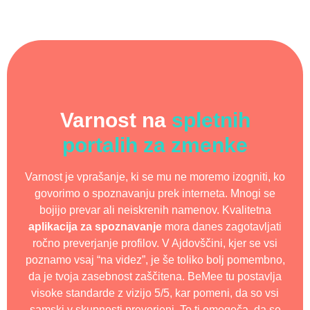
Varnost na
spletnih
portalih za zmenke
Varnost je vprašanje, ki se mu ne moremo izogniti, ko
govorimo o spoznavanju prek interneta. Mnogi se
bojijo prevar ali neiskrenih namenov. Kvalitetna
aplikacija za spoznavanje
mora danes zagotavljati
ročno preverjanje profilov. V Ajdovščini, kjer se vsi
poznamo vsaj “na videz”, je še toliko bolj pomembno,
da je tvoja zasebnost zaščitena. BeMee tu postavlja
visoke standarde z vizijo 5/5, kar pomeni, da so vsi
samski v skupnosti preverjeni. To ti omogoča, da se