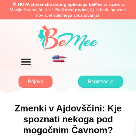
💖
NOVA slovenska dating aplikacija BeMee
je zaživela.
Manjkaš samo še ti ✨! Bodi
med prvimi
, 💞 ki bodo spoznali
nov svet spletnega spoznavanja!
Prijava
Registracija
Zmenki v Ajdovščini: Kje
spoznati nekoga pod
mogočnim Čavnom?