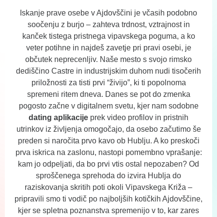
Iskanje prave osebe v Ajdovščini je včasih podobno
soočenju z burjo – zahteva trdnost, vztrajnost in
kanček tistega pristnega vipavskega poguma, a ko
veter potihne in najdeš zavetje pri pravi osebi, je
občutek neprecenljiv. Naše mesto s svojo rimsko
dediščino Castre in industrijskim duhom nudi tisočerih
priložnosti za tisti prvi “živijo”, ki ti popolnoma
spremeni ritem dneva. Danes se pot do zmenka
pogosto začne v digitalnem svetu, kjer nam sodobne
dating aplikacije
prek video profilov in pristnih
utrinkov iz življenja omogočajo, da osebo začutimo še
preden si naročita prvo kavo ob Hublju. A ko preskoči
prva iskrica na zaslonu, nastopi pomembno vprašanje:
kam jo odpeljati, da bo prvi vtis ostal nepozaben? Od
sproščenega sprehoda do izvira Hublja do
raziskovanja skritih poti okoli Vipavskega Križa –
pripravili smo ti vodič po najboljših kotičkih Ajdovščine,
kjer se spletna poznanstva spremenijo v to, kar zares