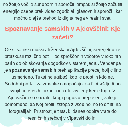
ne želijo več le suhoparnih sporočil, ampak si želijo začutiti
energijo osebe prek video zgodb ali glasovnih sporočil, kar
močno olajša prehod iz digitalnega v realni svet.
Spoznavanje samskih v Ajdovščini: Kje
začeti?
Če si samski moški ali ženska v Ajdovščini, si verjetno že
preizkusil različne poti – od sproščenih večerov v lokalnih
barih do obiskovanja dogodkov v starem jedru. Vendar pa
je
spoznavanje samskih
prek aplikacije precej bolj ciljno
usmerjeno. Tukaj ne ugibaš, kdo je prost in kdo ne.
Sodobni portali za zmenke omogočajo, da filtriraš ljudi po
svojih interesih, lokaciji in celo življenjskem slogu. V
Ajdovščini so socialni krogi pogosto prepleteni, zato je
pomembno, da tvoj profil izstopa z vsebino, ne le s filtri na
fotografijah. Pristnost je tista, ki danes odpira vrata do
resničnih srečanj v Vipavski dolini.