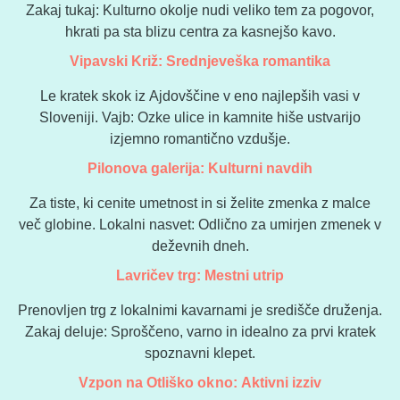
Zakaj tukaj: Kulturno okolje nudi veliko tem za pogovor,
hkrati pa sta blizu centra za kasnejšo kavo.
Vipavski Križ: Srednjeveška romantika
Le kratek skok iz Ajdovščine v eno najlepših vasi v
Sloveniji. Vajb: Ozke ulice in kamnite hiše ustvarijo
izjemno romantično vzdušje.
Pilonova galerija: Kulturni navdih
Za tiste, ki cenite umetnost in si želite zmenka z malce
več globine. Lokalni nasvet: Odlično za umirjen zmenek v
deževnih dneh.
Lavričev trg: Mestni utrip
Prenovljen trg z lokalnimi kavarnami je središče druženja.
Zakaj deluje: Sproščeno, varno in idealno za prvi kratek
spoznavni klepet.
Vzpon na Otliško okno: Aktivni izziv