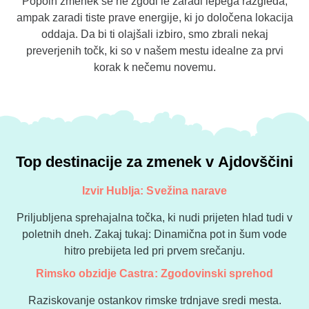
Popoln zmenek se ne zgodi le zaradi lepega razgleda,
ampak zaradi tiste prave energije, ki jo določena lokacija
oddaja. Da bi ti olajšali izbiro, smo zbrali nekaj
preverjenih točk, ki so v našem mestu idealne za prvi
korak k nečemu novemu.
Top destinacije za zmenek v Ajdovščini
Izvir Hublja: Svežina narave
Priljubljena sprehajalna točka, ki nudi prijeten hlad tudi v
poletnih dneh. Zakaj tukaj: Dinamična pot in šum vode
hitro prebijeta led pri prvem srečanju.
Rimsko obzidje Castra: Zgodovinski sprehod
Raziskovanje ostankov rimske trdnjave sredi mesta.