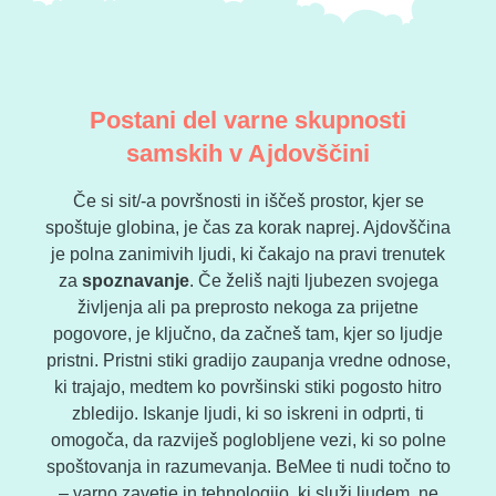
Postani del varne skupnosti
samskih v Ajdovščini
Če si sit/-a površnosti in iščeš prostor, kjer se
spoštuje globina, je čas za korak naprej. Ajdovščina
je polna zanimivih ljudi, ki čakajo na pravi trenutek
za
spoznavanje
. Če želiš najti ljubezen svojega
življenja ali pa preprosto nekoga za prijetne
pogovore, je ključno, da začneš tam, kjer so ljudje
pristni. Pristni stiki gradijo zaupanja vredne odnose,
ki trajajo, medtem ko površinski stiki pogosto hitro
zbledijo. Iskanje ljudi, ki so iskreni in odprti, ti
omogoča, da razviješ poglobljene vezi, ki so polne
spoštovanja in razumevanja. BeMee ti nudi točno to
– varno zavetje in tehnologijo, ki služi ljudem, ne