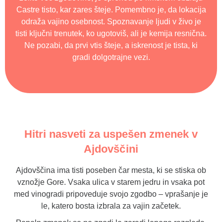
Castre tisto, kar zares šteje. Pomembno je, da lokacija
odraža vajino osebnost. Spoznavanje ljudi v živo je
tisti ključni trenutek, ko ugotoviš, ali je kemija resnična.
Ne pozabi, da prvi vtis šteje, a iskrenost je tista, ki
gradi dolgotrajne vezi.
Hitri nasveti za uspešen zmenek v
Ajdovščini
Ajdovščina ima tisti poseben čar mesta, ki se stiska ob
vznožje Gore. Vsaka ulica v starem jedru in vsaka pot
med vinogradi pripoveduje svojo zgodbo – vprašanje je
le, katero bosta izbrala za vajin začetek.