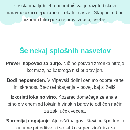
Če sta oba ljubitelja pohodništva, je razgled skozi
naravno okno nepozaben. Lokalni nasvet: Skupni trud pri
vzponu hitro pokaže pravi značaj osebe.
Še nekaj splošnih nasvetov
Preveri napoved za burjo.
Nič ne pokvari zmenka hitreje
kot mraz, na katerega nisi pripravljen.
Bodi neposreden.
V Vipavski dolini cenimo odprte karte
in iskrenost. Brez ovinkarjenja – povej, kaj si želiš.
Izkoristi lokalno vino.
Kozarec domačega zelena ali
pinole v enem od lokalnih vinskih barov je odličen način
za zaključek večera.
Spremljaj dogajanje.
Ajdovščina gosti številne športne in
kulturne prireditve, ki so lahko super iztočnica za