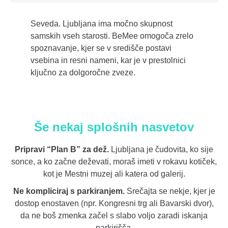
Seveda. Ljubljana ima močno skupnost
samskih vseh starosti. BeMee omogoča zrelo
spoznavanje, kjer se v središče postavi
vsebina in resni nameni, kar je v prestolnici
ključno za dolgoročne zveze.
Še nekaj splošnih nasvetov
Pripravi “Plan B” za dež.
Ljubljana je čudovita, ko sije
sonce, a ko začne deževati, moraš imeti v rokavu kotiček,
kot je Mestni muzej ali katera od galerij.
Ne kompliciraj s parkiranjem.
Srečajta se nekje, kjer je
dostop enostaven (npr. Kongresni trg ali Bavarski dvor),
da ne boš zmenka začel s slabo voljo zaradi iskanja
parkirišča.