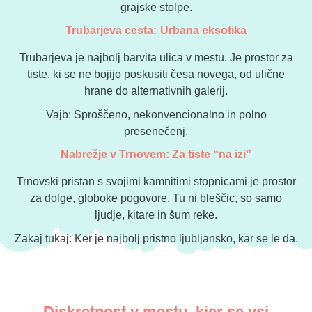
grajske stolpe.
⁠Trubarjeva cesta: Urbana eksotika
Trubarjeva je najbolj barvita ulica v mestu. Je prostor za
tiste, ki se ne bojijo poskusiti česa novega, od ulične
hrane do alternativnih galerij.
Vajb: Sproščeno, nekonvencionalno in polno
presenečenj.
Nabrežje v Trnovem: Za tiste “na izi”
Trnovski pristan s svojimi kamnitimi stopnicami je prostor
za dolge, globoke pogovore. Tu ni bleščic, so samo
ljudje, kitare in šum reke.
Zakaj tukaj: Ker je najbolj pristno ljubljansko, kar se le da.
Diskretnost v mestu, kjer se vsi