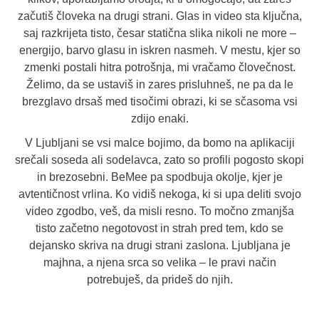
začutiš človeka na drugi strani. Glas in video sta ključna,
saj razkrijeta tisto, česar statična slika nikoli ne more –
energijo, barvo glasu in iskren nasmeh. V mestu, kjer so
zmenki postali hitra potrošnja, mi vračamo človečnost.
Želimo, da se ustaviš in zares prisluhneš, ne pa da le
brezglavo drsaš med tisočimi obrazi, ki se sčasoma vsi
zdijo enaki.
V Ljubljani se vsi malce bojimo, da bomo na aplikaciji
srečali soseda ali sodelavca, zato so profili pogosto skopi
in brezosebni. BeMee pa spodbuja okolje, kjer je
avtentičnost vrlina. Ko vidiš nekoga, ki si upa deliti svojo
video zgodbo, veš, da misli resno. To močno zmanjša
tisto začetno negotovost in strah pred tem, kdo se
dejansko skriva na drugi strani zaslona. Ljubljana je
majhna, a njena srca so velika – le pravi način
potrebuješ, da prideš do njih.