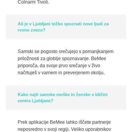
Čolnarni Tivoli.
Ali je v Ljubljani težko spoznati nove ljudi za
resno zvezo?
Samski se pogosto srečujejo s pomanjkanjem
priložnosti za globlje spoznavanje. BeMee
priporoča, da svoje prvo srečanje v živo
načrtuješ v varnem in preverjenem okolju.
Kako najti samske moške in ženske v bližini
centra Ljubljane?
Prek aplikacije BeMee lahko iščete partnerje
neposredno v svoji regiji. Veliko uporabnikov