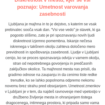
poznajo: Umetnost varovanja
zasebnosti
Ljubljana je majhna in to je dejstvo, s katerim se vsak
prebivalec sooča vsak dan. “Vsi vse vedo” je stavek, ki ga
pogosto slišimo, zato je pri spoznavanju novih ljudi
diskretnost izjemno pomembna. Iskanje nečesa
iskrenega v takšnem okolju zahteva določeno mero
previdnosti in spoštovanja zasebnosti. Ljudje v Ljubljani
cenijo, ko se proces spoznavanja odvija v varnem okolju,
stran od nepotrebnega govorjenja in predčasnih
zaključkov okolice. Ta majhnost mesta nas prisili, da
gradimo odnose na zaupanju in da cenimo tiste redke
trenutke, ko se lahko popolnoma odpremo nekomu
novemu brez strahu pred obsojanjem. Umetnost zmenkov
v Ljubljani je v tem, da najdeš ravnovesje med vpetostjo v
družbeno življenje mesta in ohranjanjem tistega
dragocenega, intimnega prostora, ki pripada samo vama