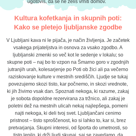
ugotoviš, da se ne želiš vrniti domov.
Kultura kofetkanja in skupnih poti:
Kako se pletejo ljubljanske zgodbe
V Ljubljani kava ni le pijača, je način življenja. Je začetek
vsakega prijateljstva in osnova za vsako zgodbo. A
ljubljanski zmenki so več kot le sedenje v lokalu; so
skupne poti – naj bo to vzpon na Šmarno goro v zgodnjih
jutranjih urah, kolesarjenje po Poti ob žici ali pa večerno
raziskovanje kulture v mestnih središčih. Ljudje se tukaj
povezujemo skozi tisto, kar počnemo, in skozi vrednote,
ki jih živimo vsak dan. Spoznati nekoga, ki razume, zakaj
je sobota dopoldne rezervirana za tržnico, ali zakaj je
poletni dež na mestnih ulicah nekaj najlepšega, pomeni
najti nekoga, ki deli tvoj svet. Ljubljančani cenimo
pristnost – tisto sproščenost, ko si lahko to, kar si, brez
pretvarjanja. Skupni interesi, od športa do umetnosti, so
tisto lepilo, ki drži ljudi skupaj, saj se zavedamo, da