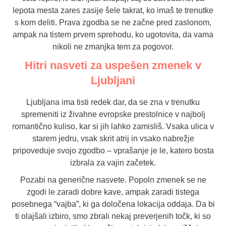
lepota mesta zares zasije šele takrat, ko imaš te trenutke
s kom deliti. Prava zgodba se ne začne pred zaslonom,
ampak na tistem prvem sprehodu, ko ugotovita, da vama
nikoli ne zmanjka tem za pogovor.
Hitri nasveti za uspešen zmenek v
Ljubljani
Ljubljana ima tisti redek dar, da se zna v trenutku
spremeniti iz živahne evropske prestolnice v najbolj
romantično kuliso, kar si jih lahko zamisliš. Vsaka ulica v
starem jedru, vsak skrit atrij in vsako nabrežje
pripoveduje svojo zgodbo – vprašanje je le, katero bosta
izbrala za vajin začetek.
Pozabi na generične nasvete. Popoln zmenek se ne
zgodi le zaradi dobre kave, ampak zaradi tistega
posebnega “vajba”, ki ga določena lokacija oddaja. Da bi
ti olajšali izbiro, smo zbrali nekaj preverjenih točk, ki so