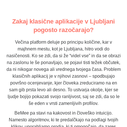
Zakaj klasične aplikacije v Ljubljani
pogosto razočarajo?
Večina platform deluje po principu količine, kar v
majhnem mestu, kot je Ljubljana, hitro vodi do
nasičenosti. Ko se zdi, da si že “videl vse” in da se obrazi
na zaslonu le še ponavljajo, se pojavi tisti težek občutek,
da ni nikogar novega ali vrednega tvojega časa. Problem
klasičnih aplikacij je v njihovi zasnovi – spodbujajo
površno ocenjevanje, kjer človeka zreduciramo na en
sam gib prsta levo ali desno. To ustvarja okolje, kjer se
ljudje bojijo pokazati svojo ranljivost, saj se zdi, da so le
še eden v vrsti zamenljivih profilov.
BeMee pa stavi na kakovost in človeško intuicijo.
Namesto algoritmov, ki te predalčkajo na podlagi tvojih
klikov, uporabljamo orodja, ki ti omogočajo, da zares