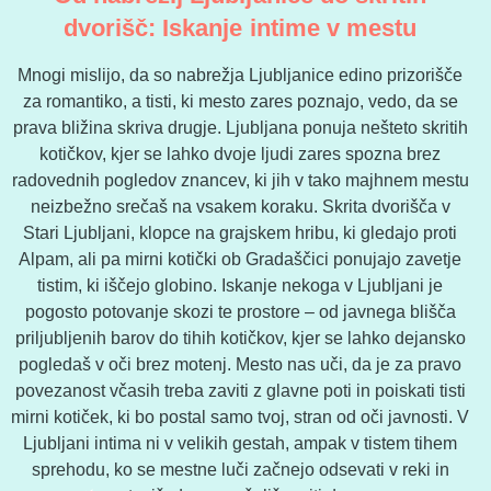
dvorišč: Iskanje intime v mestu
Mnogi mislijo, da so nabrežja Ljubljanice edino prizorišče
za romantiko, a tisti, ki mesto zares poznajo, vedo, da se
prava bližina skriva drugje. Ljubljana ponuja nešteto skritih
kotičkov, kjer se lahko dvoje ljudi zares spozna brez
radovednih pogledov znancev, ki jih v tako majhnem mestu
neizbežno srečaš na vsakem koraku. Skrita dvorišča v
Stari Ljubljani, klopce na grajskem hribu, ki gledajo proti
Alpam, ali pa mirni kotički ob Gradaščici ponujajo zavetje
tistim, ki iščejo globino. Iskanje nekoga v Ljubljani je
pogosto potovanje skozi te prostore – od javnega blišča
priljubljenih barov do tihih kotičkov, kjer se lahko dejansko
pogledaš v oči brez motenj. Mesto nas uči, da je za pravo
povezanost včasih treba zaviti z glavne poti in poiskati tisti
mirni kotiček, ki bo postal samo tvoj, stran od oči javnosti. V
Ljubljani intima ni v velikih gestah, ampak v tistem tihem
sprehodu, ko se mestne luči začnejo odsevati v reki in