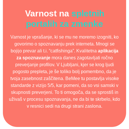
Varnost na
spletnih
portalih za zmenke
Varnost je vprašanje, ki se mu ne moremo izogniti, ko
govorimo o spoznavanju prek interneta. Mnogi se
bojijo prevar ali t.i. “catfishinga”. Kvalitetna
aplikacija
za spoznavanje
mora danes zagotavljati ročno
preverjanje profilov. V Ljubljani, kjer se krog ljudi
pogosto prepleta, je še toliko bolj pomembno, da je
tvoja zasebnost zaščitena. BeMee tu postavlja visoke
standarde z vizijo 5/5, kar pomeni, da so vsi samski v
skupnosti preverjeni. To ti omogoča, da se sprostiš in
uživaš v procesu spoznavanja, ne da bi te skrbelo, kdo
v resnici sedi na drugi strani zaslona.