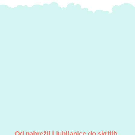
Od nabrežij Ljubljanice do skritih