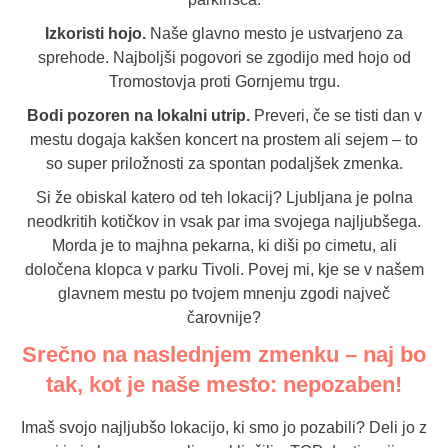
Izkoristi hojo.
Naše glavno mesto je ustvarjeno za
sprehode. Najboljši pogovori se zgodijo med hojo od
Tromostovja proti Gornjemu trgu.
Bodi pozoren na lokalni utrip.
Preveri, če se tisti dan v
mestu dogaja kakšen koncert na prostem ali sejem – to
so super priložnosti za spontan podaljšek zmenka.
Si že obiskal katero od teh lokacij? Ljubljana je polna
neodkritih kotičkov in vsak par ima svojega najljubšega.
Morda je to majhna pekarna, ki diši po cimetu, ali
določena klopca v parku Tivoli. Povej mi, kje se v našem
glavnem mestu po tvojem mnenju zgodi največ
čarovnije?
Srečno na naslednjem zmenku – naj bo
tak, kot je naše mesto: nepozaben!
Imaš svojo najljubšo lokacijo, ki smo jo pozabili? Deli jo z