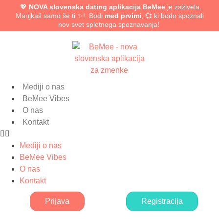
💖
NOVA slovenska dating aplikacija BeMee
je zaživela.
Manjkaš samo še ti ✨! Bodi
med prvimi
, 💞 ki bodo spoznali
nov svet spletnega spoznavanja!
Mediji o nas
BeMee Vibes
O nas
Kontakt
Mediji o nas
BeMee Vibes
O nas
Kontakt
Prijava
Registracija