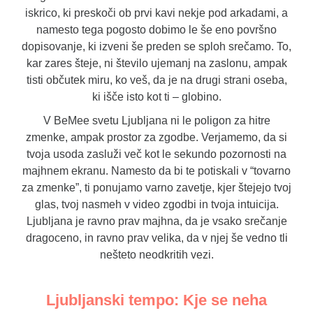
iskrico, ki preskoči ob prvi kavi nekje pod arkadami, a
namesto tega pogosto dobimo le še eno površno
dopisovanje, ki izveni še preden se sploh srečamo. To,
kar zares šteje, ni število ujemanj na zaslonu, ampak
tisti občutek miru, ko veš, da je na drugi strani oseba,
ki išče isto kot ti – globino.
V BeMee svetu Ljubljana ni le poligon za hitre
zmenke, ampak prostor za zgodbe. Verjamemo, da si
tvoja usoda zasluži več kot le sekundo pozornosti na
majhnem ekranu. Namesto da bi te potiskali v “tovarno
za zmenke”, ti ponujamo varno zavetje, kjer štejejo tvoj
glas, tvoj nasmeh v video zgodbi in tvoja intuicija.
Ljubljana je ravno prav majhna, da je vsako srečanje
dragoceno, in ravno prav velika, da v njej še vedno tli
nešteto neodkritih vezi.
Ljubljanski tempo: Kje se neha