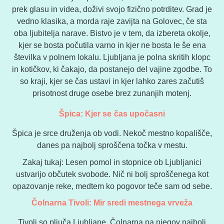
prek glasu in videa, doživi svojo fizično potrditev. Grad je
vedno klasika, a morda raje zavijta na Golovec, če sta
oba ljubitelja narave. Bistvo je v tem, da izbereta okolje,
kjer se bosta počutila varno in kjer ne bosta le še ena
številka v polnem lokalu. Ljubljana je polna skritih klopc
in kotičkov, ki čakajo, da postanejo del vajine zgodbe. To
so kraji, kjer se čas ustavi in kjer lahko zares začutiš
prisotnost druge osebe brez zunanjih motenj.
Špica: Kjer se čas upočasni
Špica je srce druženja ob vodi. Nekoč mestno kopališče,
danes pa najbolj sproščena točka v mestu.
Zakaj tukaj: Lesen pomol in stopnice ob Ljubljanici
ustvarijo občutek svobode. Nič ni bolj sproščenega kot
opazovanje reke, medtem ko pogovor teče sam od sebe.
Čolnarna Tivoli: Mir sredi mestnega vrveža
Tivoli so pljuča Ljubljane, Čolnarna pa njegov najbolj