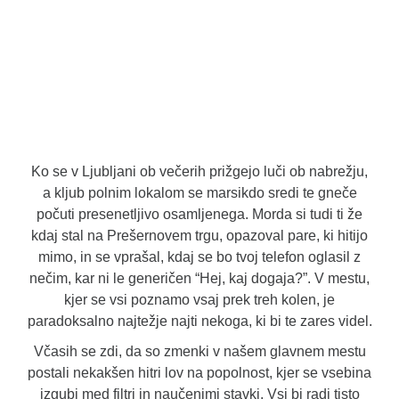
Ko se v Ljubljani ob večerih prižgejo luči ob nabrežju,
a kljub polnim lokalom se marsikdo sredi te gneče
počuti presenetljivo osamljenega. Morda si tudi ti že
kdaj stal na Prešernovem trgu, opazoval pare, ki hitijo
mimo, in se vprašal, kdaj se bo tvoj telefon oglasil z
nečim, kar ni le generičen “Hej, kaj dogaja?”. V mestu,
kjer se vsi poznamo vsaj prek treh kolen, je
paradoksalno najtežje najti nekoga, ki bi te zares videl.
Včasih se zdi, da so zmenki v našem glavnem mestu
postali nekakšen hitri lov na popolnost, kjer se vsebina
izgubi med filtri in naučenimi stavki. Vsi bi radi tisto