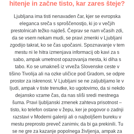
hitenje in začne tisto, kar zares šteje?
Ljubljana ima tisti nenavaden čar, kjer se evropska
eleganca sreča s sproščenostjo, ki jo v večjih
prestolnicah težko najdeš. Čeprav se nam včasih zdi,
da se vsem nekam mudi, se pravi zmenki v Ljubljani
zgodijo takrat, ko se čas upočasni. Spoznavanje v tem
mestu ni le hitra izmenjava informacij ob kavi za s
sabo, ampak umetnost opazovanja mesta, ki diha s
tabo. Ko se umakneš iz vrveža Slovenske ceste v
tišino Tivolija ali na ozke uličice pod Gradom, se odpre
prostor za iskrenost. V Ljubljani se ne zaljubljamo le v
ljudi, ampak v tiste trenutke, ko ugotovimo, da si nekdo
dejansko vzame čas, da nas sliši sredi mestnega
šuma. Pravi ljubljanski zmenek zahteva prisotnost –
tisto, ko telefon ostane v žepu, ker je pogovor o zadnji
razstavi v Moderni galeriji ali o najboljšem bureku v
mestu preprosto preveč zanimiv, da bi ga prekinili. Tu
se ne gre za kazanje popolnega življenja, ampak za