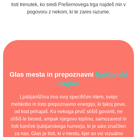
tisti trenutek, ko sredi Prešernovega trga najdeš mir v
pogovoru z nekom, ki te zares razume.
Glas mesta in prepoznavni
ljubljanski
naglas
Ljubljanščina ima svoj specifičen ritem, svojo
mehkobo in tisto prepoznavno energijo, ki takoj pove,
od kod prihajaš. Ko nekoga prvič slišiš govoriti, ne
slišiš le besed, ampak njegovo toplino, samozavest in
tisti kanček ljubljanskega humorja, ki je tako značilen
za nas. Glas je tisti, ki v mestu, kjer so vsi vizualno