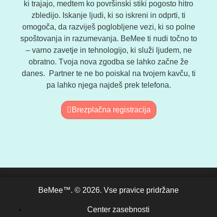
ki trajajo, medtem ko površinski stiki pogosto hitro
zbledijo. Iskanje ljudi, ki so iskreni in odprti, ti
omogoča, da razviješ poglobljene vezi, ki so polne
spoštovanja in razumevanja. BeMee ti nudi točno to
– varno zavetje in tehnologijo, ki služi ljudem, ne
obratno. Tvoja nova zgodba se lahko začne že
danes. Partner te ne bo poiskal na tvojem kavču, ti
pa lahko njega najdeš prek telefona.
Brezplačna registracija
BeMee™. © 2026. Vse pravice pridržane
Center zasebnosti