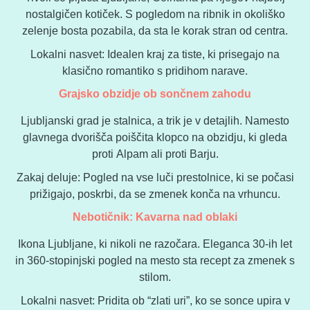
nostalgičen kotiček. S pogledom na ribnik in okoliško
zelenje bosta pozabila, da sta le korak stran od centra.
Lokalni nasvet: Idealen kraj za tiste, ki prisegajo na
klasično romantiko s pridihom narave.
Grajsko obzidje ob sončnem zahodu
Ljubljanski grad je stalnica, a trik je v detajlih. Namesto
glavnega dvorišča poiščita klopco na obzidju, ki gleda
proti Alpam ali proti Barju.
Zakaj deluje: Pogled na vse luči prestolnice, ki se počasi
prižigajo, poskrbi, da se zmenek konča na vrhuncu.
Nebotičnik: Kavarna nad oblaki
Ikona Ljubljane, ki nikoli ne razočara. Eleganca 30-ih let
in 360-stopinjski pogled na mesto sta recept za zmenek s
stilom.
Lokalni nasvet: Pridita ob “zlati uri”, ko se sonce upira v