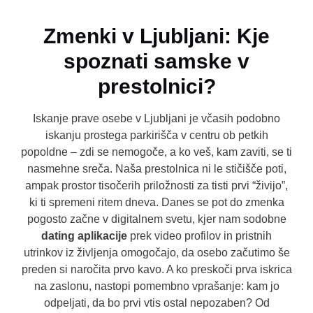
Zmenki v Ljubljani: Kje
spoznati samske v
prestolnici?
Iskanje prave osebe v Ljubljani je včasih podobno
iskanju prostega parkirišča v centru ob petkih
popoldne – zdi se nemogoče, a ko veš, kam zaviti, se ti
nasmehne sreča. Naša prestolnica ni le stičišče poti,
ampak prostor tisočerih priložnosti za tisti prvi “živijo”,
ki ti spremeni ritem dneva. Danes se pot do zmenka
pogosto začne v digitalnem svetu, kjer nam sodobne
dating aplikacije
prek video profilov in pristnih
utrinkov iz življenja omogočajo, da osebo začutimo še
preden si naročita prvo kavo. A ko preskoči prva iskrica
na zaslonu, nastopi pomembno vprašanje: kam jo
odpeljati, da bo prvi vtis ostal nepozaben? Od