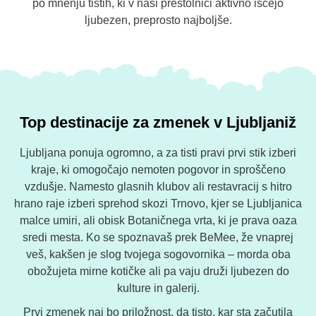
po mnenju tistih, ki v naši prestolnici aktivno iščejo
ljubezen, preprosto najboljše.
Top destinacije za zmenek v Ljubljaniž
Ljubljana ponuja ogromno, a za tisti pravi prvi stik izberi
kraje, ki omogočajo nemoten pogovor in sproščeno
vzdušje. Namesto glasnih klubov ali restavracij s hitro
hrano raje izberi sprehod skozi Trnovo, kjer se Ljubljanica
malce umiri, ali obisk Botaničnega vrta, ki je prava oaza
sredi mesta. Ko se spoznavaš prek BeMee, že vnaprej
veš, kakšen je slog tvojega sogovornika – morda oba
obožujeta mirne kotičke ali pa vaju druži ljubezen do
kulture in galerij.
Prvi zmenek naj bo priložnost, da tisto, kar sta začutila