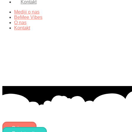
Kontakt
Mediji o nas
BeMee Vibes
O nas
Kontakt
Prijava