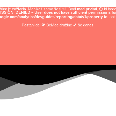
eMee
je zaživela. Manjkaš samo še ti ✨! Bodi
med prvimi
, 💞 ki bo
SSION_DENIED – User does not have sufficient permissions for t
oogle.com/analytics/devguides/reporting/data/v1/property-id.
obis
Postani del 💖 BeMee družine 💕 še danes!