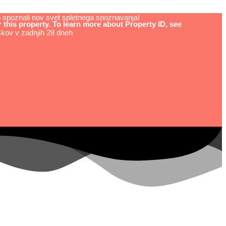
do spoznali nov svet spletnega spoznavanja!
his property. To learn more about Property ID, see
kov v zadnjih 28 dneh