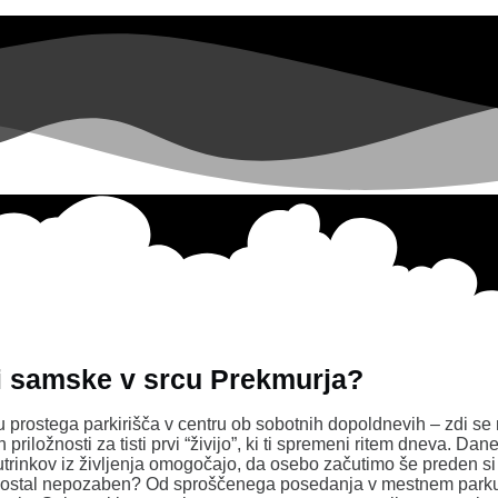
ti samske v srcu Prekmurja?
 prostega parkirišča v centru ob sobotnih dopoldnevih – zdi se
h priložnosti za tisti prvi “živijo”, ki ti spremeni ritem dneva. 
 utrinkov iz življenja omogočajo, da osebo začutimo še preden si
is ostal nepozaben? Od sproščenega posedanja v mestnem parku 