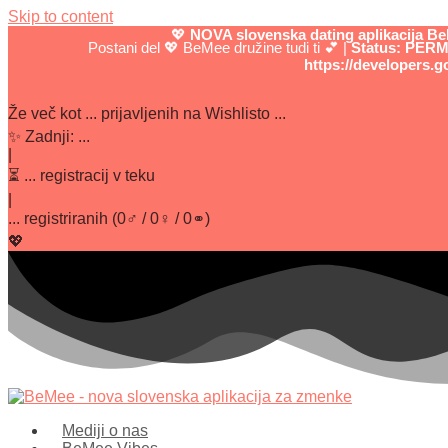
Skip to content
💖
NOVA slovenska dating aplikacija B
Postani del 💖 BeMee družine tudi ti 💕
|
Status: PERMI
https://developers.g
Že več kot
...
prijavljenih na Wishlisto ...
✨
Zadnji:
...
|
⏳
...
registracij v teku
|
...
registriranih
(
0
♂ /
0
♀ /
0
⚭)
💖
Mediji o nas