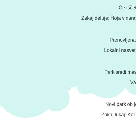
Če iščet
Zakaj deluje: Hoja v nara
Prenovljena
Lokalni nasvet:
Park sredi mest
Va
Novi park ob 
Zakaj tukaj: Ker