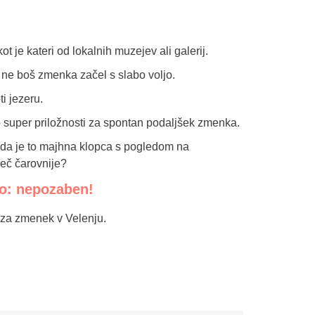
t je kateri od lokalnih muzejev ali galerij.
da ne boš zmenka začel s slabo voljo.
i jezeru.
so super priložnosti za spontan podaljšek zmenka.
orda je to majhna klopca s pogledom na
več čarovnije?
to: nepozaben!
e za zmenek v Velenju.