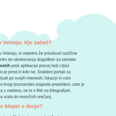
 Velenju: Kje začeti?
 Velenju, si verjetno že preizkusil različne
centru do obiskovanja dogodkov za samske.
mskih
prek aplikacije precej bolj ciljno
 je prost in kdo ne. Sodobni portali za
judi po svojih interesih, lokaciji in celo
so krogi poznanstev pogosto prepleteni, zato je
z vsebino, ne le s filtri na fotografijah.
ira vrata do resničnih srečanj.
en klepet v dvoje?