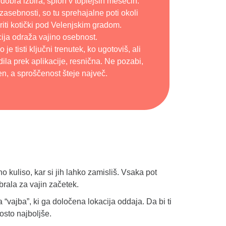
obra izbira, sploh v toplejših mesecih.
č zasebnosti, so tu sprehajalne poti okoli
riti kotički pod Velenjskim gradom.
ja odraža vajino osebnost.
je tisti ključni trenutek, ko ugotoviš, ali
adila prek aplikacije, resnična. Ne pozabi,
n, a sproščenost šteje največ.
o kuliso, kar si jih lahko zamisliš. Vsaka pot
brala za vajin začetek.
vajba”, ki ga določena lokacija oddaja. Da bi ti
rosto najboljše.