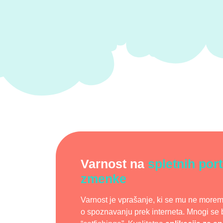
Varnost na
spletnih port
zmenke
Varnost je vprašanje, ki se mu ne morem
o spoznavanju prek interneta. Mnogi se boj