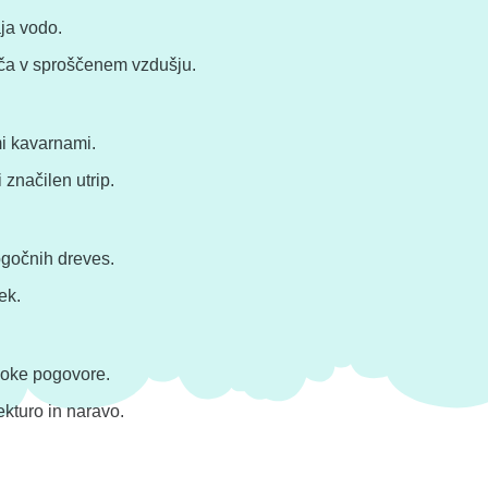
aja vodo.
onča v sproščenem vzdušju.
i kavarnami.
 značilen utrip.
mogočnih dreves.
ek.
boke pogovore.
ekturo in naravo.