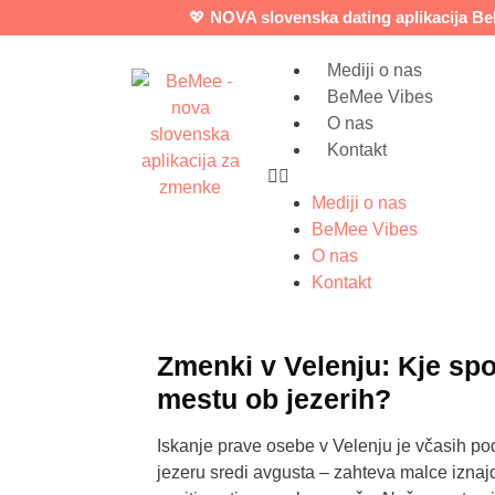
💖
NOVA slovenska dating aplikacija B
Mediji o nas
BeMee Vibes
O nas
Kontakt
Mediji o nas
BeMee Vibes
O nas
Kontakt
Zmenki v Velenju: Kje sp
mestu ob jezerih?
Iskanje prave osebe v Velenju je včasih p
jezeru sredi avgusta – zahteva malce iznajd