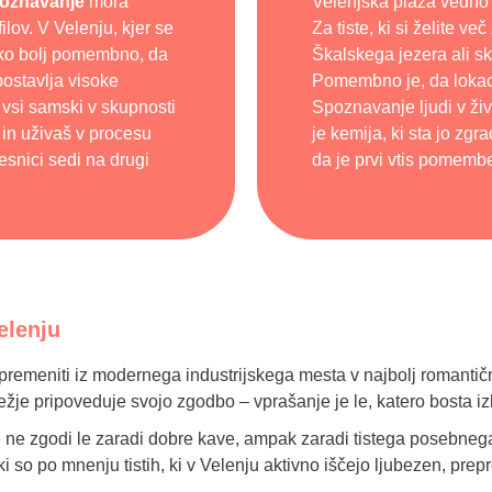
poznavanje
mora
Velenjska plaža vedno d
ilov. V Velenju, kjer se
Za tiste, ki si želite ve
iko bolj pomembno, da
Škalskega jezera ali sk
postavlja visoke
Pomembno je, da lokaci
 vsi samski v skupnosti
Spoznavanje ljudi v živo 
 in uživaš v procesu
je kemija, ki sta jo zgr
esnici sedi na drugi
da je prvi vtis pomembe
elenju
spremeniti iz modernega industrijskega mesta v najbolj romantičn
ežje pripoveduje svojo zgodbo – vprašanje je le, katero bosta iz
e zgodi le zaradi dobre kave, ampak zaradi tistega posebnega “
 ki so po mnenju tistih, ki v Velenju aktivno iščejo ljubezen, prep