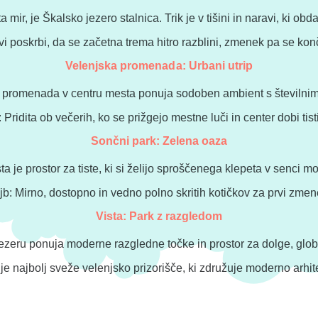
a mir, je Škalsko jezero stalnica. Trik je v tišini in naravi, ki obd
vi poskrbi, da se začetna trema hitro razblini, zmenek pa se k
Velenjska promenada: Urbani utrip
 promenada v centru mesta ponuja sodoben ambient s številnim
 Pridita ob večerih, ko se prižgejo mestne luči in center dobi tisti
Sončni park: Zelena oaza
a je prostor za tiste, ki si želijo sproščenega klepeta v senci 
jb: Mirno, dostopno in vedno polno skritih kotičkov za prvi zmen
Vista: Park z razgledom
jezeru ponuja moderne razgledne točke in prostor za dolge, glo
 je najbolj sveže velenjsko prizorišče, ki združuje moderno arhit