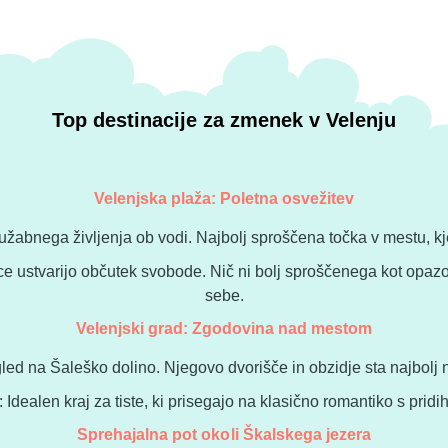
Top destinacije za zmenek v Velenju
Velenjska plaža: Poletna osvežitev
užabnega življenja ob vodi. Najbolj sproščena točka v mestu, kje
ice ustvarijo občutek svobode. Nič ni bolj sproščenega kot op
sebe.
Velenjski grad: Zgodovina nad mestom
led na Šaleško dolino. Njegovo dvorišče in obzidje sta najbolj 
 Idealen kraj za tiste, ki prisegajo na klasično romantiko s pri
Sprehajalna pot okoli Škalskega jezera