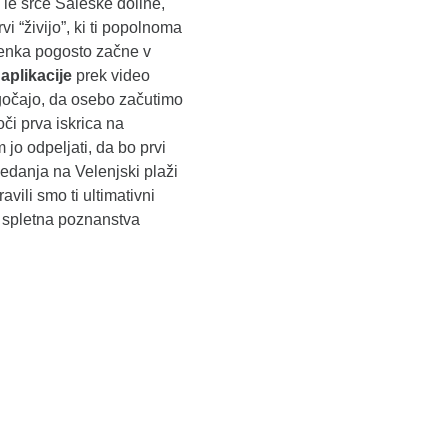
 le srce Šaleške doline,
vi “živijo”, ki ti popolnoma
enka pogosto začne v
aplikacije
prek video
mogočajo, da osebo začutimo
či prva iskrica na
o odpeljati, da bo prvi
danja na Velenjski plaži
avili smo ti ultimativni
se spletna poznanstva