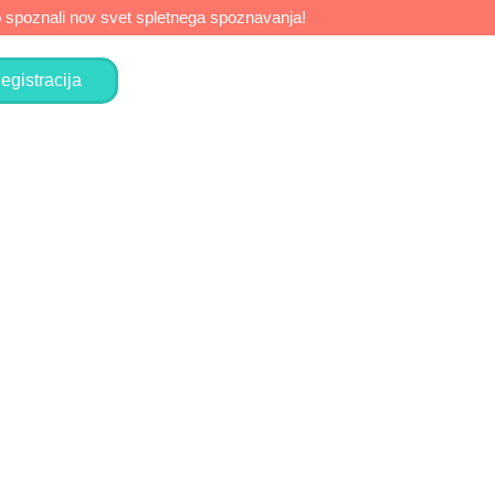
do spoznali nov svet spletnega spoznavanja!
egistracija