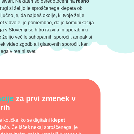
e stvari. Nekateri so osredotočeni na
resno
rugi si želijo le sproščenega klepeta ob
jučno je, da najdeš okolje, ki tvoje želje
pet v dvoje, je pomembno, da je komunikacija
ja v Sloveniji se hitro razvija in uporabniki
e želijo več le suhoparnih sporočil, ampak si
rek video zgodb ali glasovnih sporočil, kar
ega v realni svet.
cije
za prvi zmenek v
rih
 kotičke, ko se digitalni
klepet
ijačo. Če iščeš nekaj sproščenega, je