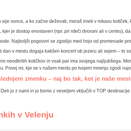
 sije sonce, a ko začne deževati, moraš imeti v rokavu kotiček, ko
 kjer je dostop enostaven (npr. pri rdeči dvorani ali v centru), 
ode. Najboljši pogovori se zgodijo med hojo od promenade prot
sti dan v mestu dogaja kakšen koncert ob jezeru ali sejem – to 
polno neodkritih kotičkov in vsak par ima svojega najljubšega. M
ru. Povej mi, kje se v našem mestu po tvojem mnenju zgodi naj
lednjem zmenku – naj bo tak, kot je naše mes
? Deli jo z nami in jo bomo z veseljem vključili v TOP destinacij
kih v Velenju