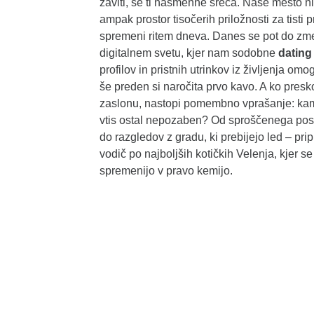
zaviti, se ti nasmehne sreča. Naše mesto ni
ampak prostor tisočerih priložnosti za tisti pr
spremeni ritem dneva. Danes se pot do zm
digitalnem svetu, kjer nam sodobne
dating 
profilov in pristnih utrinkov iz življenja o
še preden si naročita prvo kavo. A ko presko
zaslonu, nastopi pomembno vprašanje: kam j
vtis ostal nepozaben? Od sproščenega pose
do razgledov z gradu, ki prebijejo led – pripr
vodič po najboljših kotičkih Velenja, kjer 
spremenijo v pravo kemijo.