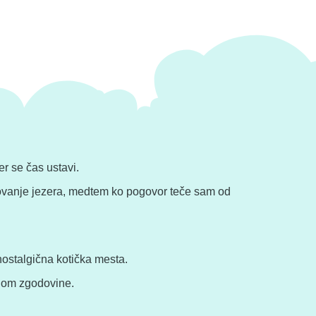
r se čas ustavi.
azovanje jezera, medtem ko pogovor teče sam od
nostalgična kotička mesta.
dihom zgodovine.