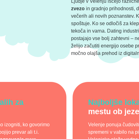
Ljudje v Velenju iščejo različn
zvezo
in gradnjo prihodnosti, d
večerih ali novih poznanstev. Kl
spoštuje. Ko se odločiš za kle
tekoča in varna. Dating industri
postajajo vse bolj zahtevni – n
želijo začutiti energijo osebe p
močno olajša prehod iz digitaln
alih za
Najboljše loka
mestu ob jeze
o izogniti, ko govorimo
Velenje ponuja čudovite
ijo prevar ali t.i.
spremeni v vabilo na p