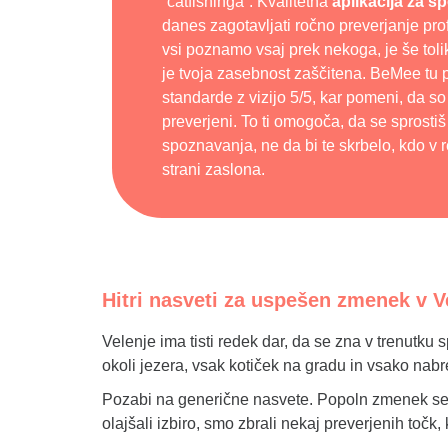
“catfishinga”. Kvalitetna
aplikacija za s
danes zagotavljati ročno preverjanje prof
vsi poznamo vsaj prek nekoga, je še tol
je tvoja zasebnost zaščitena. BeMee tu 
standarde z vizijo 5/5, kar pomeni, da so
preverjeni. To ti omogoča, da se sprostiš
spoznavanja, ne da bi te skrbelo, kdo v r
strani zaslona.
Hitri nasveti za uspešen zmenek v V
Velenje ima tisti redek dar, da se zna v trenutku 
okoli jezera, vsak kotiček na gradu in vsako nabr
Pozabi na generične nasvete. Popoln zmenek se n
olajšali izbiro, smo zbrali nekaj preverjenih točk,