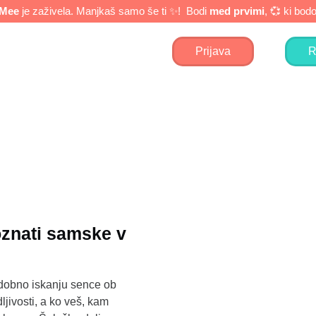
eMee
je zaživela. Manjkaš samo še ti ✨! Bodi
med prvimi
, 💞 ki bo
Prijava
R
oznati samske v
odobno iskanju sence ob
ljivosti, a ko veš, kam