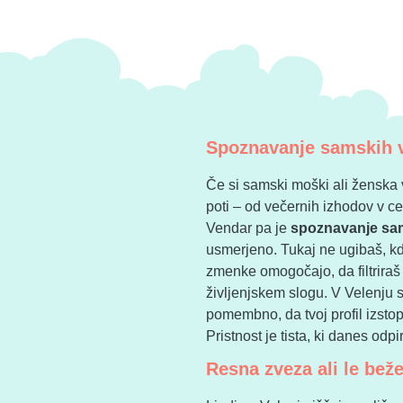
Spoznavanje samskih v
Če si samski moški ali ženska v
poti – od večernih izhodov v 
Vendar pa je
spoznavanje sa
usmerjeno. Tukaj ne ugibaš, kdo
zmenke omogočajo, da filtriraš l
življenjskem slogu. V Velenju 
pomembno, da tvoj profil izstopa 
Pristnost je tista, ki danes odp
Resna zveza ali le bež