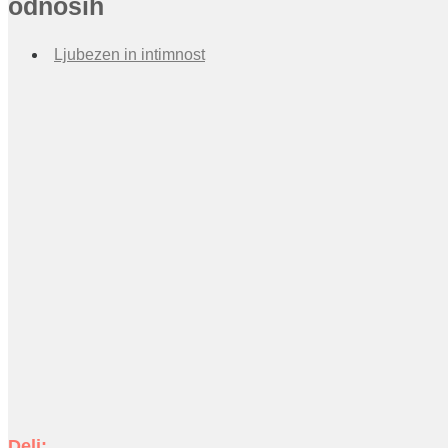
odnosih
Ljubezen in intimnost
Deli: