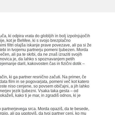
a, ki odpira vrata do globljih in bolj izpolnjujočih
ije, kot je BeMee, ki s svojo brezplačno
imi filtri olajša iskanje prave povezave, ali pa si že
 tebi in tvojemu partnerju pomeni ljubezen. Morda
čen, ali pa te skrbi, da ne znaš izraziti svojih
 novica je, da lahko s spoznavanjem petih
jemanje daril, kakovosten čas in fizični dotik –
ačin, ki ga partner resnično začuti. Na primer, če
data film in se pogovarjata, pomeni več kot katero
 geste niso cenjene, so povsem običajni, a jih lahko
nerjev jezik ljubezni. Vsaka taka gesta – od
okažeš, kako ti je mar, in zgradiš odnos, ki je
 do partnerjevega srca. Morda opaziš, da te besede,
ijo, ali pa ugotoviš, da tvoj partner ceni, ko mu