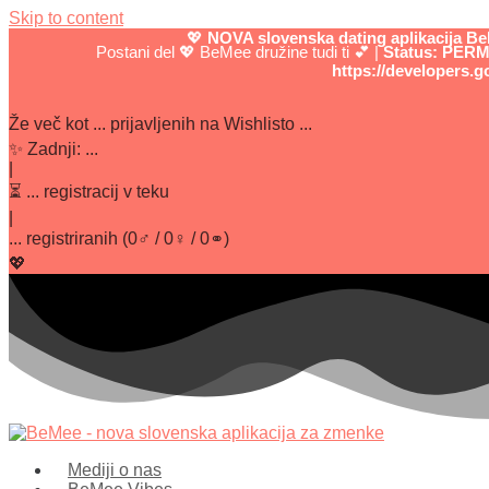
Skip to content
💖
NOVA slovenska dating aplikacija B
Postani del 💖 BeMee družine tudi ti 💕
|
Status: PERMI
https://developers.g
Že več kot
...
prijavljenih na Wishlisto ...
✨
Zadnji:
...
|
⏳
...
registracij v teku
|
...
registriranih
(
0
♂ /
0
♀ /
0
⚭)
💖
Mediji o nas