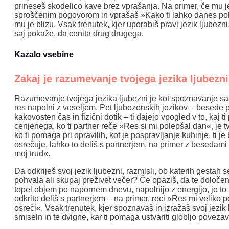
prineseš skodelico kave brez vprašanja. Na primer, če mu 
sproščenim pogovorom in vprašaš »Kako ti lahko danes pole
mu je blizu. Vsak trenutek, kjer uporabiš pravi jezik ljubezni
saj pokaže, da cenita drug drugega.
Kazalo vsebine
Zakaj je razumevanje tvojega jezika ljubezni
Razumevanje tvojega jezika ljubezni je kot spoznavanje sa
res napolni z veseljem. Pet ljubezenskih jezikov – besede p
kakovosten čas in fizični dotik – ti dajejo vpogled v to, kaj 
cenjenega, ko ti partner reče »Res si mi polepšal dan«, je t
ko ti pomaga pri opravilih, kot je pospravljanje kuhinje, ti j
osrečuje, lahko to deliš s partnerjem, na primer z beseda
moj trud«.
Da odkriješ svoj jezik ljubezni, razmisli, ob katerih gestah 
pohvala ali skupaj preživet večer? Če opaziš, da te določene
topel objem po napornem dnevu, napolnijo z energijo, je to 
odkrito deliš s partnerjem – na primer, reci »Res mi veliko 
osreči«. Vsak trenutek, kjer spoznavaš in izražaš svoj jezik l
smiseln in te dvigne, kar ti pomaga ustvariti globljo povezav