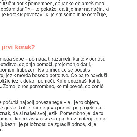
je fizični dotik pomemben, ga lahko objameš med
pšam dan?« – to pokaže, da ti je mar na način, ki
, je korak k povezavi, ki je smiselna in te osrečuje,
 prvi korak?
mega sebe – pomaga ti razumeti, kaj te v odnosu
otrditve, dejanja pomoči, prejemanje daril,
ti pomeni ljubezen. Na primer, če se počutiš
voj jezik morda besede potrditve. Če pa te navduši,
e bližje jezik dejanj pomoči. Ko prepoznaš, kaj te
mi »Zame je res pomembno, ko mi poveš, da ceniš
se počutiš najbolj povezanega – ali je to objem,
 geste, kot je partnerjeva pomoč pri projektu ali
znak, da si našel svoj jezik. Pomembno je, da to
pomeni, ko preživiva čas skupaj brez motenj, to me
jubezni, je priložnost, da zgradiš odnos, ki je
o.