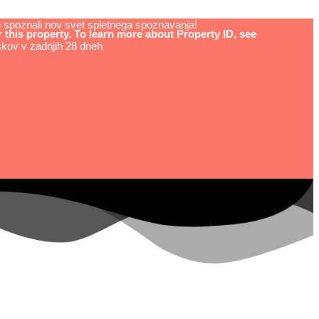
do spoznali nov svet spletnega spoznavanja!
his property. To learn more about Property ID, see
kov v zadnjih 28 dneh