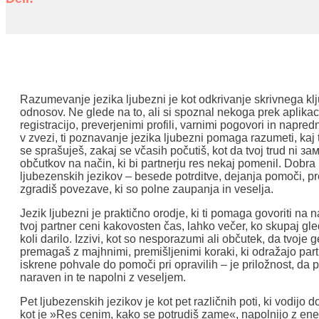
Razumevanje jezika ljubezni je kot odkrivanje skrivnega ključ
odnosov. Ne glede na to, ali si spoznal nekoga prek aplikac
registracijo, preverjenimi profili, varnimi pogovori in napredn
v zvezi, ti poznavanje jezika ljubezni pomaga razumeti, kaj
se sprašuješ, zakaj se včasih počutiš, kot da tvoj trud ni заме
občutkov na način, ki bi partnerju res nekaj pomenil. Dobra
ljubezenskih jezikov – besede potrditve, dejanja pomoči, pre
zgradiš povezave, ki so polne zaupanja in veselja.
Jezik ljubezni je praktično orodje, ki ti pomaga govoriti na n
tvoj partner ceni kakovosten čas, lahko večer, ko skupaj gle
koli darilo. Izzivi, kot so nesporazumi ali občutek, da tvoje
premagaš z majhnimi, premišljenimi koraki, ki odražajo part
iskrene pohvale do pomoči pri opravilih – je priložnost, da p
naraven in te napolni z veseljem.
Pet ljubezenskih jezikov je kot pet različnih poti, ki vodijo
kot je »Res cenim, kako se potrudiš zame«, napolnijo z energ