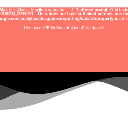
eMee
je zaživela. Manjkaš samo še ti ✨! Bodi
med prvimi
, 💞 ki bo
SSION_DENIED – User does not have sufficient permissions for t
oogle.com/analytics/devguides/reporting/data/v1/property-id.
obis
Postani del 💖 BeMee družine 💕 še danes!