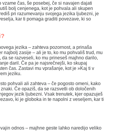
o vzame čas, še posebej, če si navajen dajati
tiš bolj cenjenega, kot je pohvala ali skupen
arediš pri razumevanju svojega jezika ljubezni, je
veselja, kar ti pomaga graditi povezave, ki so
i?
novega jezika – zahteva pozornost, a prinaša
 najbolj zasije – ali je to, ko mu pohvališ trud, mu
, da se razveseli, ko mu prineseš majhno darilo,
nje daril. Če pa je najsrečnejši, ko skupaj
ten čas. Zastavi mu vprašanje, kot je »Kaj ti v
vem jeziku.
osto pohvali ali zahteva – če pogosto omeni, kako
 znaki. Če opaziš, da se razsvetli ob določenih
l njegov jezik ljubezni. Vsak trenutek, kjer opazuješ
ezavo, ki je globoka in te napolni z veseljem, kar ti
 vajin odnos – majhne geste lahko naredijo veliko