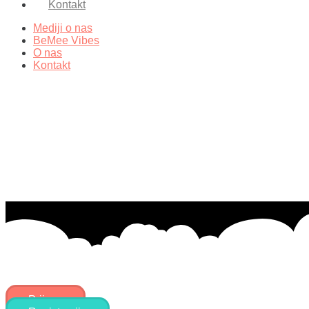
Kontakt
Mediji o nas
BeMee Vibes
O nas
Kontakt
Prijava