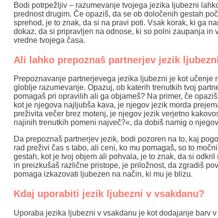
Bodi potrpežljiv – razumevanje tvojega jezika ljubezni lahk
prednost drugim. Če opaziš, da se ob določenih gestah poču
sprehod, je to znak, da si na pravi poti. Vsak korak, ki ga n
dokaz, da si pripravljen na odnose, ki so polni zaupanja in 
vredne tvojega časa.
Ali lahko prepoznaš partnerjev jezik ljubezn
Prepoznavanje partnerjevega jezika ljubezni je kot učenje 
globlje razumevanje. Opazuj, ob katerih trenutkih tvoj partner
pomagaš pri opravilih ali ga objameš? Na primer, če opaziš
kot je njegova najljubša kava, je njegov jezik morda prejema
preživita večer brez motenj, je njegov jezik verjetno kakovos
najinih trenutkih pomeni največ?«, da dobiš namig o njego
Da prepoznaš partnerjev jezik, bodi pozoren na to, kaj pog
rad preživi čas s tabo, ali ceni, ko mu pomagaš, so to močni
gestah, kot je tvoj objem ali pohvala, je to znak, da si odkri
in preizkušaš različne pristope, je priložnost, da zgradiš pov
pomaga izkazovati ljubezen na način, ki mu je blizu.
Kdaj uporabiti jezik ljubezni v vsakdanu?
Uporaba jezika ljubezni v vsakdanu je kot dodajanje barv v