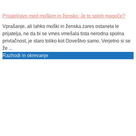
Prijateljstvo med moškim in žensko: Je to sploh mogoče?
Vprašanje, ali lahko moški in ženska zares ostaneta le
prijatelja, ne da bi se vmes vmešala tista nerodna spolna
privlačnost, je staro toliko kot človeštvo samo. Verjetno si se
že ...
Razhodi in okrevanje