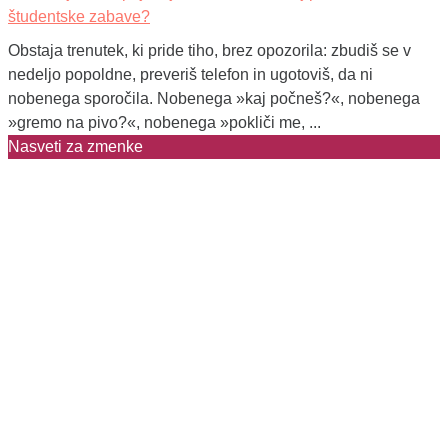
študentske zabave?
Obstaja trenutek, ki pride tiho, brez opozorila: zbudiš se v
nedeljo popoldne, preveriš telefon in ugotoviš, da ni
nobenega sporočila. Nobenega »kaj počneš?«, nobenega
»gremo na pivo?«, nobenega »pokliči me, ...
Nasveti za zmenke