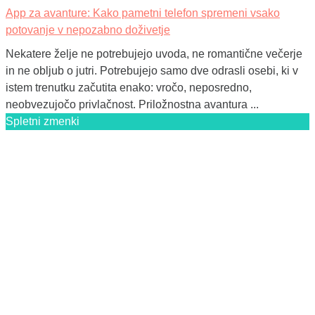
App za avanture: Kako pametni telefon spremeni vsako
potovanje v nepozabno doživetje
Nekatere želje ne potrebujejo uvoda, ne romantične večerje
in ne obljub o jutri. Potrebujejo samo dve odrasli osebi, ki v
istem trenutku začutita enako: vročo, neposredno,
neobvezujočo privlačnost. Priložnostna avantura ...
Spletni zmenki