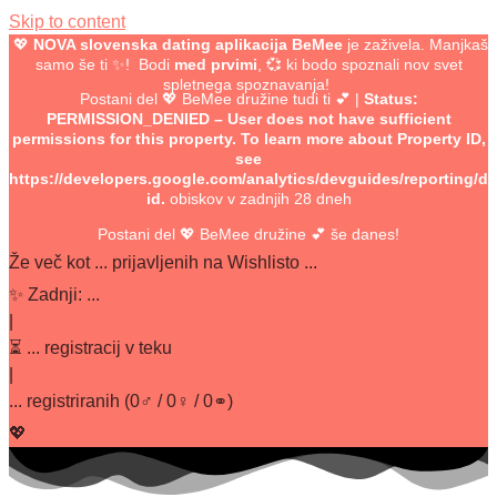
Skip to content
💖
NOVA slovenska dating aplikacija BeMee
je zaživela. Manjkaš
samo še ti ✨! Bodi
med prvimi
, 💞 ki bodo spoznali nov svet
spletnega spoznavanja!
Postani del 💖 BeMee družine tudi ti 💕
|
Status:
PERMISSION_DENIED – User does not have sufficient
permissions for this property. To learn more about Property ID,
see
https://developers.google.com/analytics/devguides/reporting/da
id.
obiskov v zadnjih 28 dneh
Postani del 💖 BeMee družine 💕 še danes!
Že več kot
...
prijavljenih na Wishlisto ...
✨
Zadnji:
...
|
⏳
...
registracij v teku
|
...
registriranih
(
0
♂ /
0
♀ /
0
⚭)
💖