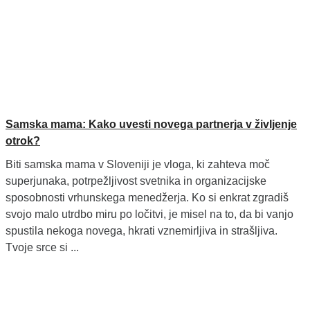
Samska mama: Kako uvesti novega partnerja v življenje
otrok?
Biti samska mama v Sloveniji je vloga, ki zahteva moč
superjunaka, potrpežljivost svetnika in organizacijske
sposobnosti vrhunskega menedžerja. Ko si enkrat zgradiš
svojo malo utrdbo miru po ločitvi, je misel na to, da bi vanjo
spustila nekoga novega, hkrati vznemirljiva in strašljiva.
Tvoje srce si ...