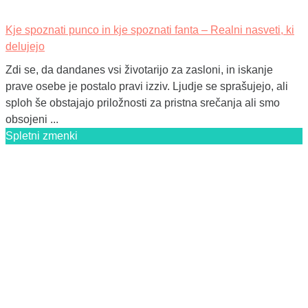
Kje spoznati punco in kje spoznati fanta – Realni nasveti, ki
delujejo
Zdi se, da dandanes vsi životarijo za zasloni, in iskanje
prave osebe je postalo pravi izziv. Ljudje se sprašujejo, ali
sploh še obstajajo priložnosti za pristna srečanja ali smo
obsojeni ...
Spletni zmenki