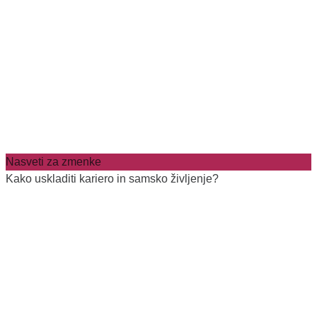
Nasveti za zmenke
Kako uskladiti kariero in samsko življenje?