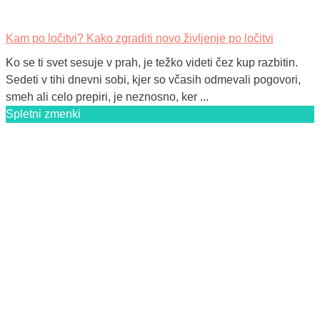
Kam po ločitvi? Kako zgraditi novo življenje po ločitvi
Ko se ti svet sesuje v prah, je težko videti čez kup razbitin.
Sedeti v tihi dnevni sobi, kjer so včasih odmevali pogovori,
smeh ali celo prepiri, je neznosno, ker ...
Spletni zmenki