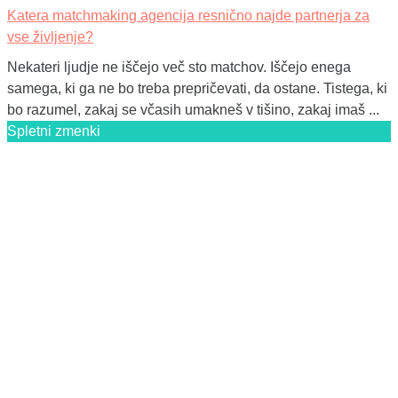
Katera matchmaking agencija resnično najde partnerja za
vse življenje?
Nekateri ljudje ne iščejo več sto matchov. Iščejo enega
samega, ki ga ne bo treba prepričevati, da ostane. Tistega, ki
bo razumel, zakaj se včasih umakneš v tišino, zakaj imaš ...
Spletni zmenki