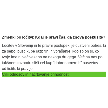
Zmenki po ločitvi: Kdaj je pravi čas, da znova poskusite?
Ločitev v Sloveniji ni le pravni postopek; je čustveni potres, ki
za seboj pusti kupe razbitin in vprašanje, kdo sploh si, ko
tvoje ime ni več vezano na nekoga drugega. Večina nas po
takšnem razhodu sliši cel kup “dobronamernih” nasvetov –
od tistih, ki pravijo, ...
Cilji odnosov in načrtovanje prihodnosti