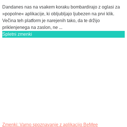
Dandanes nas na vsakem koraku bombardirajo z oglasi za
»popolne« aplikacije, ki obljubljajo ljubezen na prvi klik.
Večina teh platform je narejenih tako, da te držijo
priklenjenega na zaslon, ne ...
Spletni zmenki
Zmenki: Varno spoznavanje z aplikacijo BeMee