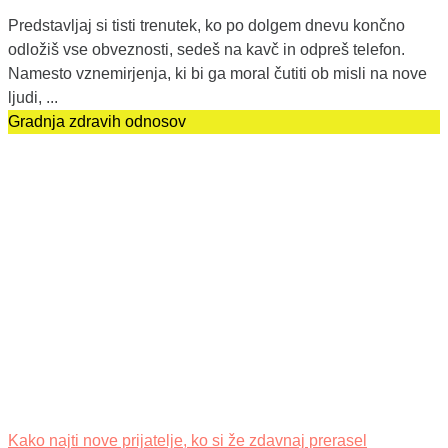
Predstavljaj si tisti trenutek, ko po dolgem dnevu končno
odložiš vse obveznosti, sedeš na kavč in odpreš telefon.
Namesto vznemirjenja, ki bi ga moral čutiti ob misli na nove
ljudi, ...
Gradnja zdravih odnosov
Kako najti nove prijatelje, ko si že zdavnaj prerasel