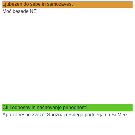
Ljubezen do sebe in samozavest
Moč besede NE
Cilji odnosov in načrtovanje prihodnosti
App za resne zveze: Spoznaj resnega partnerja na BeMee