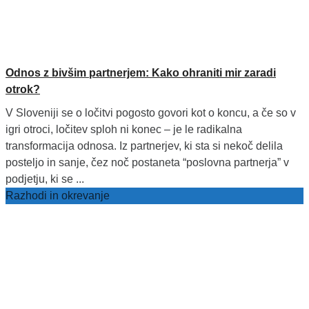
Odnos z bivšim partnerjem: Kako ohraniti mir zaradi
otrok?
V Sloveniji se o ločitvi pogosto govori kot o koncu, a če so v
igri otroci, ločitev sploh ni konec – je le radikalna
transformacija odnosa. Iz partnerjev, ki sta si nekoč delila
posteljo in sanje, čez noč postaneta “poslovna partnerja” v
podjetju, ki se ...
Razhodi in okrevanje