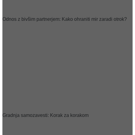
Odnos z bivšim partnerjem: Kako ohraniti mir zaradi otrok?
Gradnja samozavesti: Korak za korakom