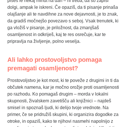
pišeš le nekaj minut na dan – ni treba, da so zapisi
dolgi, ampak le iskreni. Če opaziš, da ti pisanje prinaša
olajšanje ali te navdihne za nove dejavnosti, je to znak,
da gradiš močnejšo povezavo s seboj. Vsak trenutek, ki
ga vložiš v pisanje, je priložnost, da zmanjšaš
osamljenost in odkriješ, kaj te res osrečuje, kar te
pripravlja na življenje, polno veselja.
Ali lahko prostovoljstvo pomaga
premagati osamljenost?
Prostovoljstvo je kot most, ki te poveže z drugimi in ti da
občutek namena, kar je močno orožje proti osamljenosti
po razhodu. Ko pomagaš drugim – morda v lokalni
skupnosti, živalskem zavetišču ali knjižnici – najdeš
smisel in spoznaš ljudi, ki delijo tvoje vrednote. Na
primer, če se pridružiš skupini, ki organizira dogodke za
otroke, in opaziš, kako te njihovi nasmehi napolnijo z