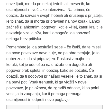
nove ljudi, morda po nekaj tednih ali mesecih, ko
osamljenost ni več tako intenzivna. Na primer, če
opaziš, da uživaš v svojih hobijih ali druženju s prijatelji,
je to znak, da si morda pripravljen na nov korak. Lahko
začneš z lahkotnimi pogovori, kot je »Hej, kateri kraj ti je
nazadnje vzel dih?«, kar ti omogoča, da spoznaš
nekoga brez pritiska.
Pomembno je, da poslušaš sebe – če čutiš, da te misel
na nove povezave navdihuje, ne pa obremenjuje, je to
dober znak, da si pripravljen. Poskusi z majhnimi
koraki, kot je udeležba na družabnem dogodku ali
pogovor prek spleta, in opazuj, kako se počutiš. Če
opaziš, da ti pogovori prinašajo veselje, je to znak, da si
na pravi poti. Vsak trenutek, ki ga vložiš v nove
povezave, je priložnost, da zgradiš odnose, ki so polni
veselja in zaupanja, kar ti pomaga premagati
osamljenost in odpreti novo poglavje.