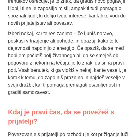
trenutkov osrečuje, je to znak, da gradiš novo poglavje.
Hobiji ti ne le zaposlijo misli, ampak ti tudi pomagajo
spoznati ljudi, ki delijo tvoje interese, kar lahko vodi do
novih prijateljstev ali povezav.
Izberi nekaj, kar te res zanima – če ljubiš naravo,
poskusi vrtnarjenje ali pohode, in opazuj, kako te te
dejavnosti napolnijo z energijo. Če opaziš, da se med
hobijem počutiš bolj živahnega ali da se smeješ ob
pogovoru z nekom na tečaju, je to znak, da si na pravi
poti. Vsak trenutek, ki ga vložiš v nekaj, kar te veseli, je
korak k temu, da zapolniš praznino in najdeš veselje v
svoji družbi, kar ti pomaga premagati osamljenost in
graditi samozavest.
Kdaj je pravi čas, da se povežeš s
prijatelji?
Povezovanje s prijatelji po razhodu je kot prižiganje luči