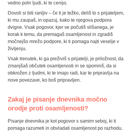
vedno poln ljudi, ki te cenijo.
Dovoli si biti ranljiv – če ti je težko, deliš to s prijateljem,
ki mu zaupaš, in opazuj, kako te njegova podpora
dvigne. Vsak pogovor, kjer se počutiš slišanega, je
korak k temu, da premagaš osamljenost in zgradiš
močnejšo mrežo podpore, ki ti pomaga najti veselje v
življenju.
Vsak trenutek, ki ga preživiš s prijatelji, je priložnost, da
zmanjšaš občutek osamljenosti in se spomniš, da si
obkrožen z ljudmi, ki te imajo radi, kar te pripravlja na
nove povezave, ko boš pripravljen.
Zakaj je pisanje dnevnika močno
orodje proti osamljenosti?
Pisanje dnevnika je kot pogovor s samim seboj, ki ti
pomaga razumeti in obvladati osamljenost po razhodu.