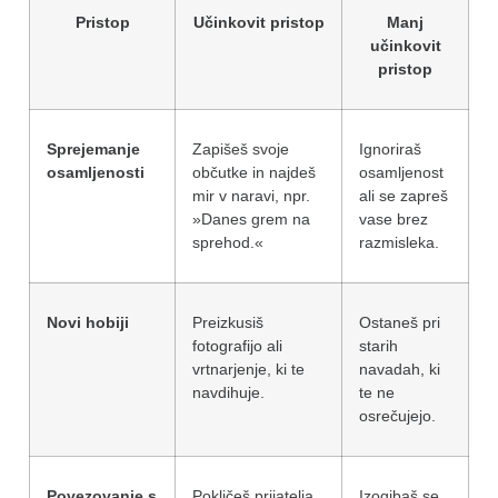
Pristop
Učinkovit pristop
Manj
učinkovit
pristop
Sprejemanje
Zapišeš svoje
Ignoriraš
osamljenosti
občutke in najdeš
osamljenost
mir v naravi, npr.
ali se zapreš
»Danes grem na
vase brez
sprehod.«
razmisleka.
Novi hobiji
Preizkusiš
Ostaneš pri
fotografijo ali
starih
vrtnarjenje, ki te
navadah, ki
navdihuje.
te ne
osrečujejo.
Povezovanje s
Pokličeš prijatelja
Izogibaš se