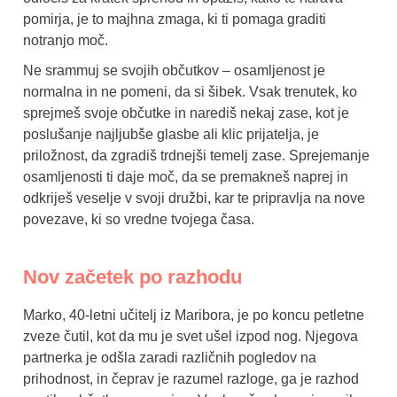
pomirja, je to majhna zmaga, ki ti pomaga graditi
notranjo moč.
Ne srammuj se svojih občutkov – osamljenost je
normalna in ne pomeni, da si šibek. Vsak trenutek, ko
sprejmeš svoje občutke in narediš nekaj zase, kot je
poslušanje najljubše glasbe ali klic prijatelja, je
priložnost, da zgradiš trdnejši temelj zase. Sprejemanje
osamljenosti ti daje moč, da se premakneš naprej in
odkriješ veselje v svoji družbi, kar te pripravlja na nove
povezave, ki so vredne tvojega časa.
Nov začetek po razhodu
Marko, 40-letni učitelj iz Maribora, je po koncu petletne
zveze čutil, kot da mu je svet ušel izpod nog. Njegova
partnerka je odšla zaradi različnih pogledov na
prihodnost, in čeprav je razumel razloge, ga je razhod