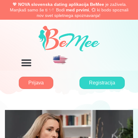
💖
NOVA slovenska dating aplikacija BeMee
je zaživela.
Manjkaš samo še ti ✨! Bodi
med prvimi
, 💞 ki bodo spoznali
nov svet spletnega spoznavanja!
Prijava
Registracija