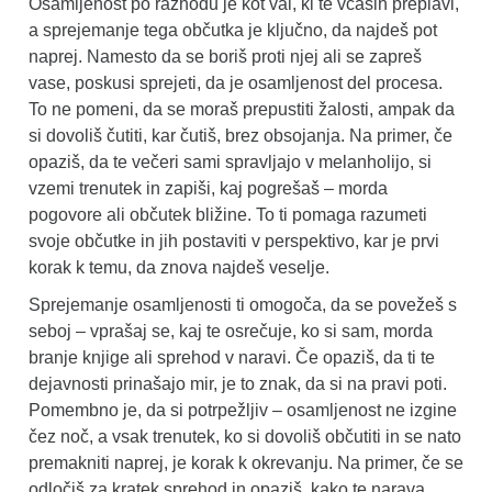
Osamljenost po razhodu je kot val, ki te včasih preplavi,
a sprejemanje tega občutka je ključno, da najdeš pot
naprej. Namesto da se boriš proti njej ali se zapreš
vase, poskusi sprejeti, da je osamljenost del procesa.
To ne pomeni, da se moraš prepustiti žalosti, ampak da
si dovoliš čutiti, kar čutiš, brez obsojanja. Na primer, če
opaziš, da te večeri sami spravljajo v melanholijo, si
vzemi trenutek in zapiši, kaj pogrešaš – morda
pogovore ali občutek bližine. To ti pomaga razumeti
svoje občutke in jih postaviti v perspektivo, kar je prvi
korak k temu, da znova najdeš veselje.
Sprejemanje osamljenosti ti omogoča, da se povežeš s
seboj – vprašaj se, kaj te osrečuje, ko si sam, morda
branje knjige ali sprehod v naravi. Če opaziš, da ti te
dejavnosti prinašajo mir, je to znak, da si na pravi poti.
Pomembno je, da si potrpežljiv – osamljenost ne izgine
čez noč, a vsak trenutek, ko si dovoliš občutiti in se nato
premakniti naprej, je korak k okrevanju. Na primer, če se
odločiš za kratek sprehod in opaziš, kako te narava