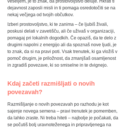
veseljem, je to znak, da prostovoljstvo deluje. Hkrati ti
dejavnost zaposli misli in ti pomaga osredotočiti se na
nekaj večjega od tvojih občutkov.
Izberi prostovoljstvo, ki te zanima – če ljubiš živali,
poskusi delati v zavetišču, ali če uživaš v organizaciji,
pomagaj pri lokalnih dogodkih. Če opaziš, da te delo z
drugimi napolni z energijo ali da spoznaš nove ljudi, je
to znak, da si na pravi poti. Vsak trenutek, ki ga vložiš v
pomoč drugim, je priložnost, da zmanjšaš osamljenost
in zgradiš povezave, ki so smiselne in te dvignejo.
Kdaj začeti razmišljati o novih
povezavah?
Razmišljanje o novih povezavah po razhodu je kot
sajenje novega semena – pravi trenutek je pomemben,
da lahko zraste. Ni treba hiteti – najbolje je počakati, da
se počutiš bolj uravnoteženega in pripravljenega na