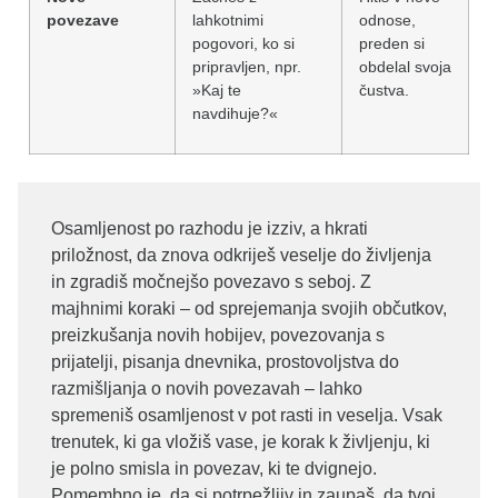
povezave
lahkotnimi
odnose,
pogovori, ko si
preden si
pripravljen, npr.
obdelal svoja
»Kaj te
čustva.
navdihuje?«
Osamljenost po razhodu je izziv, a hkrati
priložnost, da znova odkriješ veselje do življenja
in zgradiš močnejšo povezavo s seboj. Z
majhnimi koraki – od sprejemanja svojih občutkov,
preizkušanja novih hobijev, povezovanja s
prijatelji, pisanja dnevnika, prostovoljstva do
razmišljanja o novih povezavah – lahko
spremeniš osamljenost v pot rasti in veselja. Vsak
trenutek, ki ga vložiš vase, je korak k življenju, ki
je polno smisla in povezav, ki te dvignejo.
Pomembno je, da si potrpežljiv in zaupaš, da tvoj