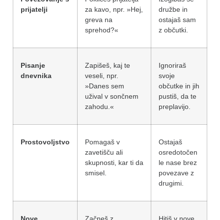
prijatelji
za kavo, npr. »Hej,
družbe in
greva na
ostajaš sam
sprehod?«
z občutki.
Pisanje
Zapišeš, kaj te
Ignoriraš
dnevnika
veseli, npr.
svoje
»Danes sem
občutke in jih
užival v sončnem
pustiš, da te
zahodu.«
preplavijo.
Prostovoljstvo
Pomagaš v
Ostajaš
zavetišču ali
osredotočen
skupnosti, kar ti da
le nase brez
smisel.
povezave z
drugimi.
Nove
Začneš z
Hitiš v nove