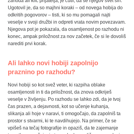
zahoda ali klic prijatelja, je čutil, da se njegov svet širi.
Ugotovil je, da so majhni koraki – od novega hobija do
odkritih pogovorov – tisti, ki so mu pomagali najti
veselje v svoji družbi in odpreti vrata novim povezavam.
Njegova pot je pokazala, da osamljenost po razhodu ni
konec, ampak priložnost za nov začetek, če si le dovoliš
narediti prvi korak.
Ali lahko novi hobiji zapolnijo
praznino po razhodu?
Novi hobiji so kot svež veter, ki razpiha oblake
osamljenosti in ti da priložnost, da znova odkriješ
veselje v življenju. Po razhodu se lahko zdi, da je tvoj
čas prazen, a dejavnosti, kot so učenje kuhanja,
slikanja ali hoje v naravi, ti omogočajo, da zapolniš ta
prostor s stvarmi, ki te navdihujejo. Na primer, če se
vpišeš na tečaj fotografije in opaziš, da te zajemanje