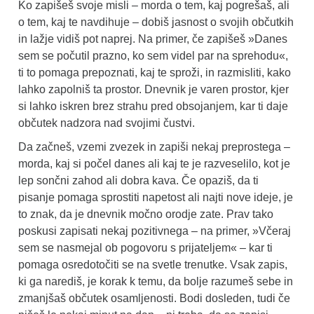
Ko zapišeš svoje misli – morda o tem, kaj pogrešaš, ali
o tem, kaj te navdihuje – dobiš jasnost o svojih občutkih
in lažje vidiš pot naprej. Na primer, če zapišeš »Danes
sem se počutil prazno, ko sem videl par na sprehodu«,
ti to pomaga prepoznati, kaj te sproži, in razmisliti, kako
lahko zapolniš ta prostor. Dnevnik je varen prostor, kjer
si lahko iskren brez strahu pred obsojanjem, kar ti daje
občutek nadzora nad svojimi čustvi.
Da začneš, vzemi zvezek in zapiši nekaj preprostega –
morda, kaj si počel danes ali kaj te je razveselilo, kot je
lep sončni zahod ali dobra kava. Če opaziš, da ti
pisanje pomaga sprostiti napetost ali najti nove ideje, je
to znak, da je dnevnik močno orodje zate. Prav tako
poskusi zapisati nekaj pozitivnega – na primer, »Včeraj
sem se nasmejal ob pogovoru s prijateljem« – kar ti
pomaga osredotočiti se na svetle trenutke. Vsak zapis,
ki ga narediš, je korak k temu, da bolje razumeš sebe in
zmanjšaš občutek osamljenosti. Bodi dosleden, tudi če