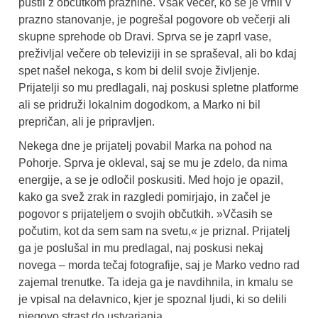
pustil z občutkom praznine. Vsak večer, ko se je vrnil v
prazno stanovanje, je pogrešal pogovore ob večerji ali
skupne sprehode ob Dravi. Sprva se je zaprl vase,
preživljal večere ob televiziji in se spraševal, ali bo kdaj
spet našel nekoga, s kom bi delil svoje življenje.
Prijatelji so mu predlagali, naj poskusi spletne platforme
ali se pridruži lokalnim dogodkom, a Marko ni bil
prepričan, ali je pripravljen.
Nekega dne je prijatelj povabil Marka na pohod na
Pohorje. Sprva je okleval, saj se mu je zdelo, da nima
energije, a se je odločil poskusiti. Med hojo je opazil,
kako ga svež zrak in razgledi pomirjajo, in začel je
pogovor s prijateljem o svojih občutkih. »Včasih se
počutim, kot da sem sam na svetu,« je priznal. Prijatelj
ga je poslušal in mu predlagal, naj poskusi nekaj
novega – morda tečaj fotografije, saj je Marko vedno rad
zajemal trenutke. Ta ideja ga je navdihnila, in kmalu se
je vpisal na delavnico, kjer je spoznal ljudi, ki so delili
njegovo strast do ustvarjanja.