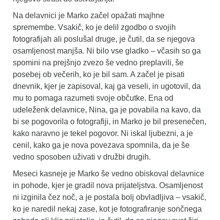
Na delavnici je Marko začel opažati majhne
spremembe. Vsakič, ko je delil zgodbo o svojih
fotografijah ali poslušal druge, je čutil, da se njegova
osamljenost manjša. Ni bilo vse gladko – včasih so ga
spomini na prejšnjo zvezo še vedno preplavili, še
posebej ob večerih, ko je bil sam. A začel je pisati
dnevnik, kjer je zapisoval, kaj ga veseli, in ugotovil, da
mu to pomaga razumeti svoje občutke. Ena od
udeleženk delavnice, Nina, ga je povabila na kavo, da
bi se pogovorila o fotografiji, in Marko je bil presenečen,
kako naravno je tekel pogovor. Ni iskal ljubezni, a je
cenil, kako ga je nova povezava spomnila, da je še
vedno sposoben uživati v družbi drugih.
Meseci kasneje je Marko še vedno obiskoval delavnice
in pohode, kjer je gradil nova prijateljstva. Osamljenost
ni izginila čez noč, a je postala bolj obvladljiva – vsakič,
ko je naredil nekaj zase, kot je fotografiranje sončnega