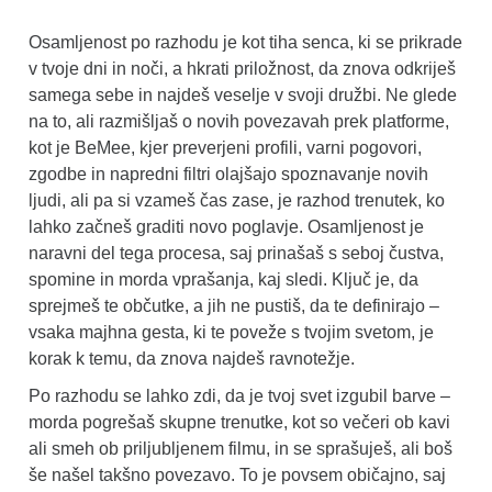
Osamljenost po razhodu je kot tiha senca, ki se prikrade
v tvoje dni in noči, a hkrati priložnost, da znova odkriješ
samega sebe in najdeš veselje v svoji družbi. Ne glede
na to, ali razmišljaš o novih povezavah prek platforme,
kot je BeMee, kjer preverjeni profili, varni pogovori,
zgodbe in napredni filtri olajšajo spoznavanje novih
ljudi, ali pa si vzameš čas zase, je razhod trenutek, ko
lahko začneš graditi novo poglavje. Osamljenost je
naravni del tega procesa, saj prinašaš s seboj čustva,
spomine in morda vprašanja, kaj sledi. Ključ je, da
sprejmeš te občutke, a jih ne pustiš, da te definirajo –
vsaka majhna gesta, ki te poveže s tvojim svetom, je
korak k temu, da znova najdeš ravnotežje.
Po razhodu se lahko zdi, da je tvoj svet izgubil barve –
morda pogrešaš skupne trenutke, kot so večeri ob kavi
ali smeh ob priljubljenem filmu, in se sprašuješ, ali boš
še našel takšno povezavo. To je povsem običajno, saj