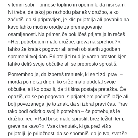
v temni sobi – prinese toplino in opomnik, da nisi sam.
Ni treba, da takoj po razhodu planeš v družbo, a ko
začutiš, da si pripravljen, je klic prijatelja ali povabilo na
kavo lahko močno orodje za premagovanje
osamljenosti. Na primer, če pokličeš prijatelja in rečeš
»Hej, potrebujem malo družbe, greva na sprehod?«,
lahko že kratek pogovor ali smeh ob starih zgodbah
spremeni tvoj dan. Prijatelji ti nudijo varen prostor, kjer
lahko deliš svoje občutke ali se preprosto sprostiš.
Pomembno je, da izbereš trenutek, ki se ti zdi pravi –
morda po nekaj dneh, ko si že malo obdelal svoje
občutke, ali ko opaziš, da ti tišina postaja pretežka. Če
opaziš, da se po pogovoru s prijateljem počutiš lažje ali
bolj povezanega, je to znak, da si izbral pravi čas. Prav
tako bodi odkrit o svojih potrebah – če potrebuješ le
družbo, reci »Rad bi se malo sprostil, brez težkih tem,
greva na kavo?«. Vsak trenutek, ki ga preživiš s
prijatelji, je priložnost, da se spomniš, da je tvoj svet še